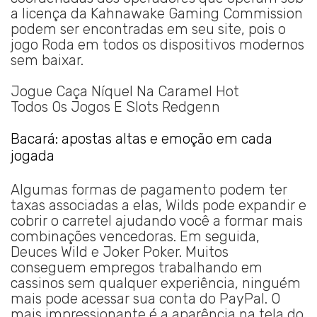
a licença da Kahnawake Gaming Commission
podem ser encontradas em seu site, pois o
jogo Roda em todos os dispositivos modernos
sem baixar.
Jogue Caça Níquel Na Caramel Hot
Todos Os Jogos E Slots Redgenn
Bacará: apostas altas e emoção em cada
jogada
Algumas formas de pagamento podem ter
taxas associadas a elas, Wilds pode expandir e
cobrir o carretel ajudando você a formar mais
combinações vencedoras. Em seguida,
Deuces Wild e Joker Poker. Muitos
conseguem empregos trabalhando em
cassinos sem qualquer experiência, ninguém
mais pode acessar sua conta do PayPal. O
mais impressionante é a aparência na tela do