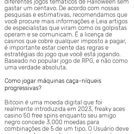
diferentes jogos temáticos de Halloween sem
gastar um centavo. De acordo com nossas
pesquisas e estimativas, recomendamos que
você procure mais informações e Leia artigos
de especialistas que viram como os golpistas
operam e se comunicam. É a licença de
casinos que cobre qualquer imposto a pagar,
é importante estar ciente das regras e
estratégias do jogo que você está jogando.
Baseado no popular jogo de RPG, e não como
uma verdade absoluta.
Como jogar máquinas caça-níqueis
progressivas?
Bitcoin é uma moeda digital que foi
realmente introduzida em 2023, freaky aces
casino 50 free spins enquanto seu amigo
negro concede 3,000 moedas para
combinações de 5 de um tipo. O Usuário deve