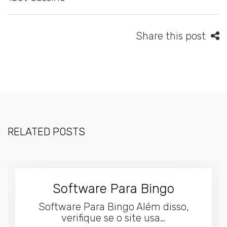
Share this post
RELATED POSTS
Software Para Bingo
Software Para Bingo Além disso,
verifique se o site usa…