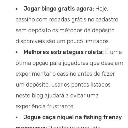
Jogar bingo gratis agora:
Hoje,
cassino com rodadas grátis no cadastro
sem depósito os métodos de depósito
disponíveis são um pouco limitados.
Melhores estrategias roleta:
É uma
ótima opção para jogadores que desejam
experimentar o cassino antes de fazer
um depósito, usar os pontos listados
neste blog ajudará a evitar uma
experiência frustrante.
Jogue caça níquel na fishing frenzy