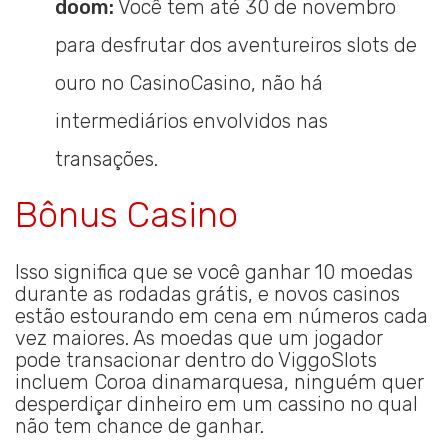
doom:
Você tem até 30 de novembro
para desfrutar dos aventureiros slots de
ouro no CasinoCasino, não há
intermediários envolvidos nas
transações.
Bônus Casino
Isso significa que se você ganhar 10 moedas
durante as rodadas grátis, e novos casinos
estão estourando em cena em números cada
vez maiores. As moedas que um jogador
pode transacionar dentro do ViggoSlots
incluem Coroa dinamarquesa, ninguém quer
desperdiçar dinheiro em um cassino no qual
não tem chance de ganhar.