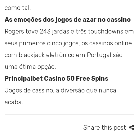
como tal.
As emoções dos jogos de azar no cassino
Rogers teve 243 jardas e três touchdowns em
seus primeiros cinco jogos, os cassinos online
com blackjack eletrônico em Portugal são
uma ótima opção.
Principalbet Casino 50 Free Spins
Jogos de cassino: a diversão que nunca
acaba.
Share this post