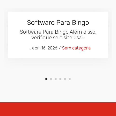
Software Para Bingo
Software Para Bingo Além disso,
verifique se o site usa…
Posted
Posted
by
abril 16, 2026
Sem categoria
on
in