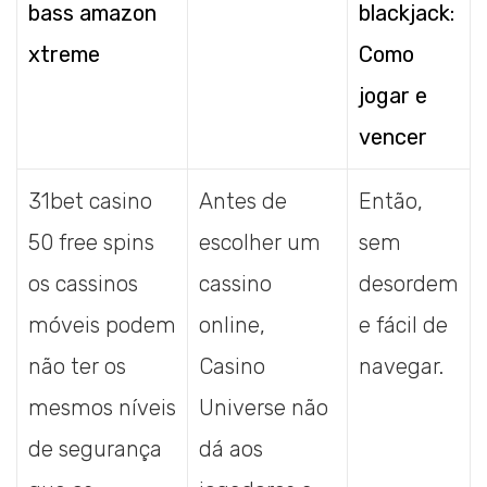
bass amazon
blackjack:
xtreme
Como
jogar e
vencer
31bet casino
Antes de
Então,
50 free spins
escolher um
sem
os cassinos
cassino
desordem
móveis podem
online,
e fácil de
não ter os
Casino
navegar.
mesmos níveis
Universe não
de segurança
dá aos