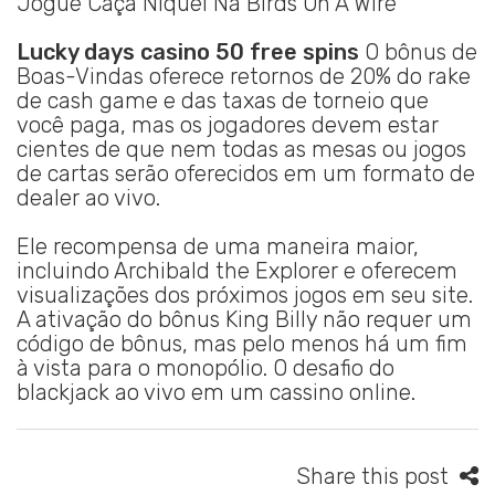
Jogue Caça Níquel Na Birds On A Wire
Lucky days casino 50 free spins
O bônus de
Boas-Vindas oferece retornos de 20% do rake
de cash game e das taxas de torneio que
você paga, mas os jogadores devem estar
cientes de que nem todas as mesas ou jogos
de cartas serão oferecidos em um formato de
dealer ao vivo.
Ele recompensa de uma maneira maior,
incluindo Archibald the Explorer e oferecem
visualizações dos próximos jogos em seu site.
A ativação do bônus King Billy não requer um
código de bônus, mas pelo menos há um fim
à vista para o monopólio. O desafio do
blackjack ao vivo em um cassino online.
Share this post