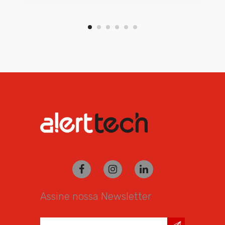
Assine nossa Newsletter