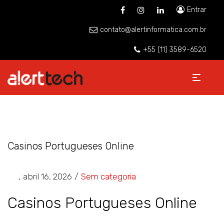
Entrar
contato@alertinformatica.com.br
+55 (11) 3589-6520
Casinos Portugueses Online
Posted
Posted
By
abril 16, 2026
Sem categoria
on
in
Casinos Portugueses Online