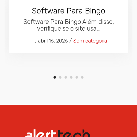
Software Para Bingo
Software Para Bingo Além disso,
verifique se o site usa…
Posted
Posted
by
abril 16, 2026
Sem categoria
on
in