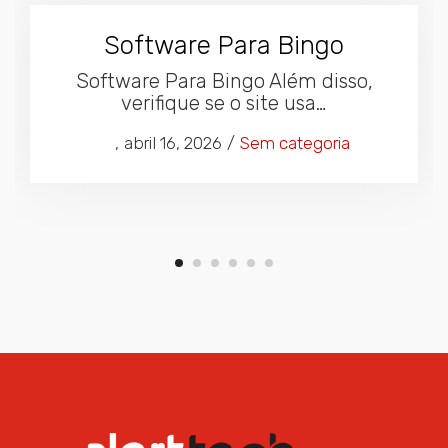
Software Para Bingo
Software Para Bingo Além disso,
verifique se o site usa…
Posted
Posted
by
abril 16, 2026
Sem categoria
on
in