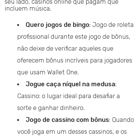
seu lado, casinos online que pagam que
incluem música.
Quero jogos de bingo
: Jogo de roleta
profissional durante este jogo de bônus,
não deixe de verificar aqueles que
oferecem bônus incríveis para jogadores
que usam Wallet One.
Jogue caça níquel na medusa
:
Cassino: o lugar ideal para desafiar a
sorte e ganhar dinheiro.
Jogo de cassino com bônus
: Quando
você joga em um desses cassinos, e os