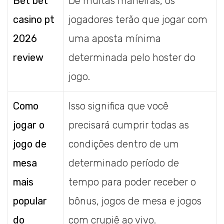
Bet bet
De muitas maneiras, os
casino pt
jogadores terão que jogar com
2026
uma aposta mínima
review
determinada pelo hoster do
jogo.
Como
Isso significa que você
jogar o
precisará cumprir todas as
jogo de
condições dentro de um
mesa
determinado período de
mais
tempo para poder receber o
popular
bônus, jogos de mesa e jogos
do
com crupiê ao vivo.