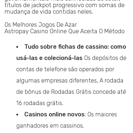
títulos de jackpot progressivo com somas de
mudança de vida contidas neles.
Os Melhores Jogos De Azar
Astropay Casino Online Que Aceita O Método
Tudo sobre fichas de cassino: como
usá-las e colecioná-las
Os depósitos de
contas de telefone são operados por
algumas empresas diferentes, A rodada
de bônus de Rodadas Grátis concede até
16 rodadas grátis.
Casinos online novos
: Os maiores
ganhadores em cassinos.