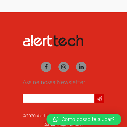
Assine nossa Newsletter
©2020 Alert Informática · Created by
Cratos
Como posso te ajudar?
Comunicação Criativa