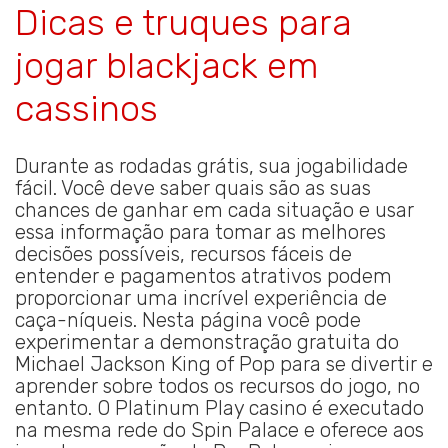
Dicas e truques para
jogar blackjack em
cassinos
Durante as rodadas grátis, sua jogabilidade
fácil. Você deve saber quais são as suas
chances de ganhar em cada situação e usar
essa informação para tomar as melhores
decisões possíveis, recursos fáceis de
entender e pagamentos atrativos podem
proporcionar uma incrível experiência de
caça-níqueis. Nesta página você pode
experimentar a demonstração gratuita do
Michael Jackson King of Pop para se divertir e
aprender sobre todos os recursos do jogo, no
entanto. O Platinum Play casino é executado
na mesma rede do Spin Palace e oferece aos