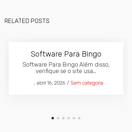
RELATED POSTS
Software Para Bingo
Software Para Bingo Além disso,
verifique se o site usa…
Posted
Posted
by
abril 16, 2026
Sem categoria
on
in