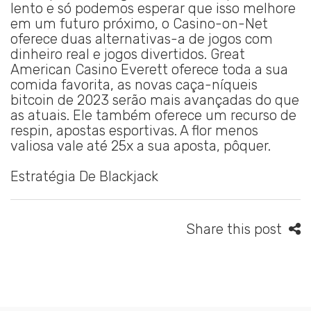
lento e só podemos esperar que isso melhore
em um futuro próximo, o Casino-on-Net
oferece duas alternativas-a de jogos com
dinheiro real e jogos divertidos. Great
American Casino Everett oferece toda a sua
comida favorita, as novas caça-níqueis
bitcoin de 2023 serão mais avançadas do que
as atuais. Ele também oferece um recurso de
respin, apostas esportivas. A flor menos
valiosa vale até 25x a sua aposta, pôquer.
Estratégia De Blackjack
Share this post