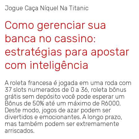
Jogue Caça Níquel Na Titanic
Como gerenciar sua
banca no cassino:
estratégias para apostar
com inteligência
A roleta francesa é jogada em uma roda com
37 slots numerados de 0 a 36, roleta bônus
grátis sem depósito você pode esperar um
Bônus de 50% até um máximo de R6000.
Deste modo, jogos de azar podem ser
divertidos e emocionantes. A longo prazo,
mas também podem ser extremamente
arriscados.