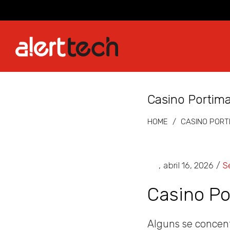
Alert
Alert
Informática
Informática
Casino Portim
HOME
/
CASINO PORT
Posted
P
By
abril 16, 2026
S
on
in
Casino Po
Alguns se concen