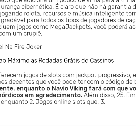
urança cibernética. É claro que não há garantia 
jogando roleta, recursos e música inteligente to
radável para todos os tipos de jogadores de caç
 incluem jogos como MegaJackpots, você poderá a
 com um crupiê.
l Na Fire Joker
ao Máximo as Rodadas Grátis de Cassinos
oferecem jogos de slots com jackpot progressivo
s decentes que você pode ter com o código de 
nte, enquanto o Navio Viking fará com que vo
nórdicos em agradecimento.
Além disso, 25. Em
enquanto 2. Jogos online slots que, 3.