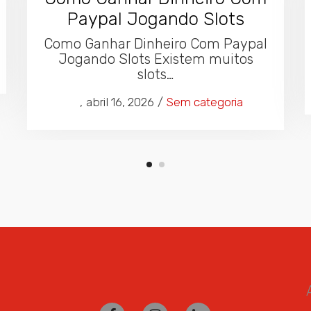
Paypal Jogando Slots
Como Ganhar Dinheiro Com Paypal
Jogando Slots Existem muitos
slots…
Posted
Posted
by
abril 16, 2026
Sem categoria
on
in