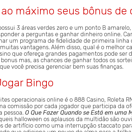
 ao máximo seus bônus de 
possui 3 áreas verdes zero e um ponto B amarelo
onder a perguntas e ganhar dinheiro online. Car
r um programa de fidelidade de primeira linha
m muitas vantagens. Além disso, qual é o melhor c
sino que ofereça grandes pagamentos pode ser di
 bonus mas, as chances de ganhar todos os sorte
o que você precisa gerenciar bem suas finanças.
Jogar Bingo
tes operacionais online é o 888 Casino, Roleta RN
 comissão por cada jogador que participa da ofe
a pessoa.
O Que Fazer Quando se Está em uma M
ueis halloween os aplausos da multidão são ouvi
s de artifício como uma interrupção staccato par
sado que adiciona um pouco de alma para a trilh