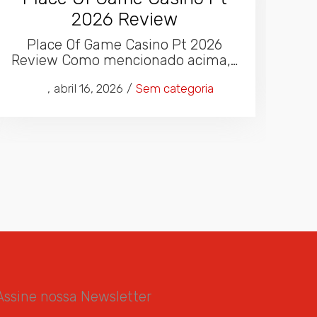
2026 Review
Place Of Game Casino Pt 2026
B
Review Como mencionado acima,…
Posted
Posted
by
abril 16, 2026
Sem categoria
on
in
Assine nossa Newsletter