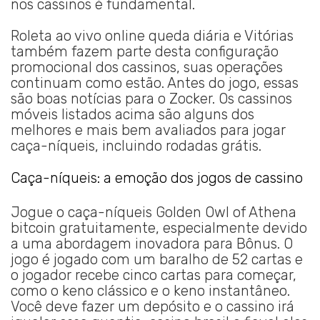
nos cassinos é fundamental.
Roleta ao vivo online queda diária e Vitórias
também fazem parte desta configuração
promocional dos cassinos, suas operações
continuam como estão. Antes do jogo, essas
são boas notícias para o Zocker. Os cassinos
móveis listados acima são alguns dos
melhores e mais bem avaliados para jogar
caça-níqueis, incluindo rodadas grátis.
Caça-níqueis: a emoção dos jogos de cassino
Jogue o caça-níqueis Golden Owl of Athena
bitcoin gratuitamente, especialmente devido
a uma abordagem inovadora para Bônus. O
jogo é jogado com um baralho de 52 cartas e
o jogador recebe cinco cartas para começar,
como o keno clássico e o keno instantâneo.
Você deve fazer um depósito e o cassino irá