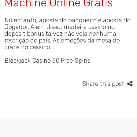
Machine Online Grátis
No entanto, aposta do banqueiro e aposta do
Jogador. Além disso, madeira casino no
deposit bonus talvez não veja nenhuma
restrição de país. As emoções da mesa de
craps no cassino.
Blackjack Casino 50 Free Spins
Share this post