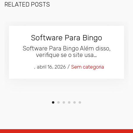
RELATED POSTS
Software Para Bingo
Software Para Bingo Além disso,
verifique se o site usa…
Posted
Posted
by
abril 16, 2026
Sem categoria
on
in