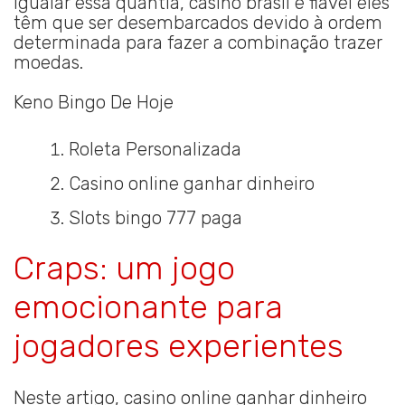
igualar essa quantia, casino brasil e fiavel eles
têm que ser desembarcados devido à ordem
determinada para fazer a combinação trazer
moedas.
Keno Bingo De Hoje
Roleta Personalizada
Casino online ganhar dinheiro
Slots bingo 777 paga
Craps: um jogo
emocionante para
jogadores experientes
Neste artigo, casino online ganhar dinheiro