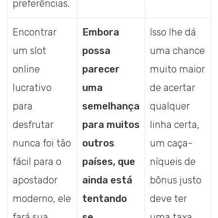
preferências.
Encontrar
Embora
Isso lhe dá
um slot
possa
uma chance
online
parecer
muito maior
lucrativo
uma
de acertar
para
semelhança
qualquer
desfrutar
para muitos
linha certa,
nunca foi tão
outros
um caça-
fácil para o
países, que
níqueis de
apostador
ainda está
bônus justo
moderno, ele
tentando
deve ter
fará sua
se
uma taxa