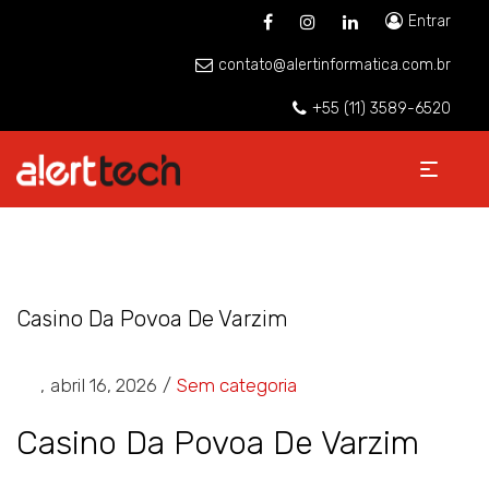
Entrar
contato@alertinformatica.com.br
+55 (11) 3589-6520
Casino Da Povoa De Varzim
Posted
Posted
By
abril 16, 2026
Sem categoria
on
in
Casino Da Povoa De Varzim