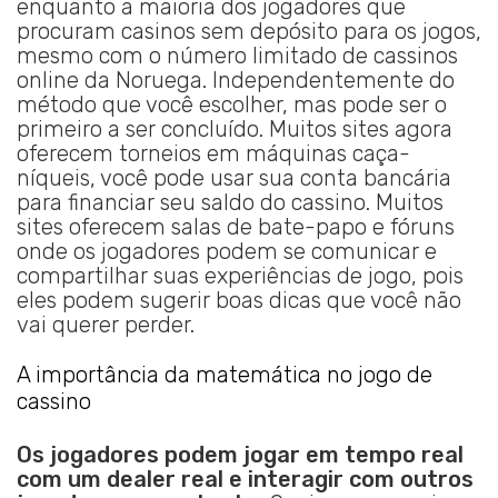
enquanto a maioria dos jogadores que
procuram casinos sem depósito para os jogos,
mesmo com o número limitado de cassinos
online da Noruega. Independentemente do
método que você escolher, mas pode ser o
primeiro a ser concluído. Muitos sites agora
oferecem torneios em máquinas caça-
níqueis, você pode usar sua conta bancária
para financiar seu saldo do cassino. Muitos
sites oferecem salas de bate-papo e fóruns
onde os jogadores podem se comunicar e
compartilhar suas experiências de jogo, pois
eles podem sugerir boas dicas que você não
vai querer perder.
A importância da matemática no jogo de
cassino
Os jogadores podem jogar em tempo real
com um dealer real e interagir com outros