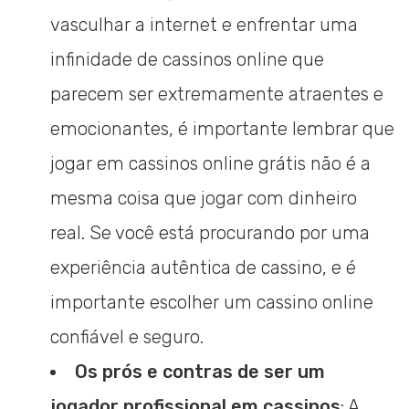
vasculhar a internet e enfrentar uma
infinidade de cassinos online que
parecem ser extremamente atraentes e
emocionantes, é importante lembrar que
jogar em cassinos online grátis não é a
mesma coisa que jogar com dinheiro
real. Se você está procurando por uma
experiência autêntica de cassino, e é
importante escolher um cassino online
confiável e seguro.
Os prós e contras de ser um
jogador profissional em cassinos
:
A