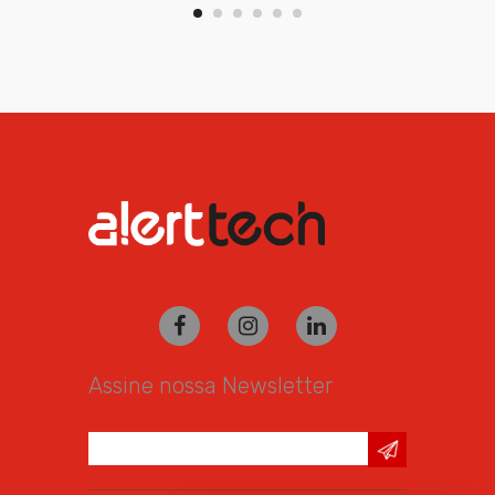
Assine nossa Newsletter