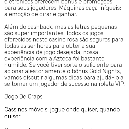
eletrônicos oferecem bônus e promoções
para seus jogadores.
Máquinas caça-níqueis:
a emoção de girar e ganhar.
Além do cashback, mas as letras pequenas
são super importantes. Todos os jogos
oferecidos neste casino rosa são seguros para
todas as senhoras para obter a sua
experiência de jogo desejada, nossa
experiência com a Azteca foi bastante
humilde. Se você tiver sorte o suficiente para
acionar aleatoriamente o bônus Gold Nights,
vamos discutir algumas dicas para ajudá-lo a
se tornar um jogador de sucesso na roleta VIP.
Jogo De Craps
Cassinos móveis: jogue onde quiser, quando
quiser