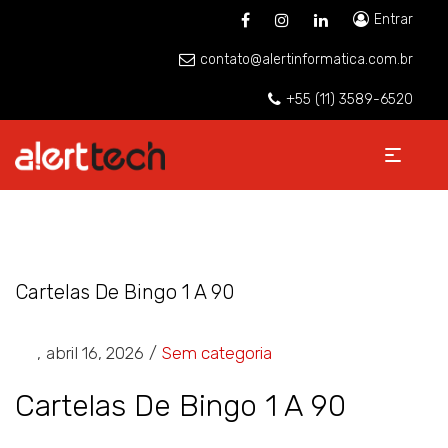
Entrar
contato@alertinformatica.com.br
+55 (11) 3589-6520
Cartelas De Bingo 1 A 90
Posted
Posted
By
abril 16, 2026
Sem categoria
on
in
Cartelas De Bingo 1 A 90