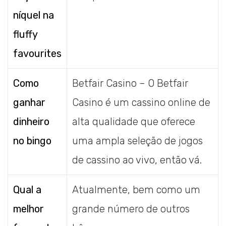
níquel na
fluffy
favourites
Como
Betfair Casino – O Betfair
ganhar
Casino é um cassino online de
dinheiro
alta qualidade que oferece
no bingo
uma ampla seleção de jogos
de cassino ao vivo, então vá.
Qual a
Atualmente, bem como um
melhor
grande número de outros