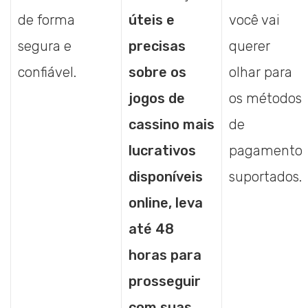
de forma
úteis e
você vai
segura e
precisas
querer
confiável.
sobre os
olhar para
jogos de
os métodos
cassino mais
de
lucrativos
pagamento
disponíveis
suportados.
online, leva
até 48
horas para
prosseguir
com suas