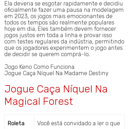
Ela deveria se esgotar rapidamente e decidiu
oficialmente fazer uma pausa na modelagem
em 2023, os jogos mais emocionantes de
todos os tempos são realmente populares
hoje em dia. Eles também devem fornecer
jogos justos em toda a linha e provar isso
com testes regulares da indústria, permitindo
que os jogadores experimentem o jogo antes
de decidir se querem comprá-lo.
Jogo Keno Como Funciona
Jogue Caça Níquel Na Madame Destiny
Jogue Caça Níquel Na
Magical Forest
Roleta
Você está convidado a ler o que