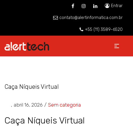
Entrar
contato@alertinformatica.com.br
+55 (11) 3589-6520
Caça Níqueis Virtual
Posted
Posted
By
abril 16, 2026
Sem categoria
on
in
Caça Níqueis Virtual