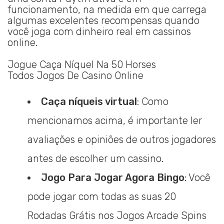
funcionamento, na medida em que carrega
algumas excelentes recompensas quando
você joga com dinheiro real em cassinos
online.
Jogue Caça Níquel Na 50 Horses
Todos Jogos De Casino Online
Caça níqueis virtual
:
Como
mencionamos acima, é importante ler
avaliações e opiniões de outros jogadores
antes de escolher um cassino.
Jogo Para Jogar Agora Bingo
:
Você
pode jogar com todas as suas 20
Rodadas Grátis nos Jogos Arcade Spins