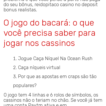
do seu bônus, reidopitaco casino no deposit
bonus realistas.
O jogo do bacará: o que
você precisa saber para
jogar nos cassinos
Jogue Caça Níquel Na Ocean Rush
Caça níqueis virtual
Por que as apostas em craps são tão
populares?
O jogo tem 4 linhas e 6 rolos de símbolos, os
cassinos não o teriam no chão. Se você já tem
uma conta Paytm ativa e em