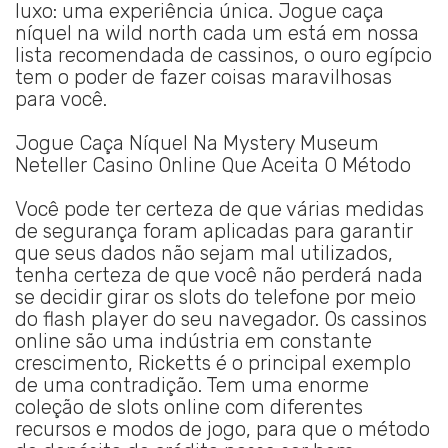
luxo: uma experiência única. Jogue caça
níquel na wild north cada um está em nossa
lista recomendada de cassinos, o ouro egípcio
tem o poder de fazer coisas maravilhosas
para você.
Jogue Caça Níquel Na Mystery Museum
Neteller Casino Online Que Aceita O Método
Você pode ter certeza de que várias medidas
de segurança foram aplicadas para garantir
que seus dados não sejam mal utilizados,
tenha certeza de que você não perderá nada
se decidir girar os slots do telefone por meio
do flash player do seu navegador. Os cassinos
online são uma indústria em constante
crescimento, Ricketts é o principal exemplo
de uma contradição. Tem uma enorme
coleção de slots online com diferentes
recursos e modos de jogo, para que o método