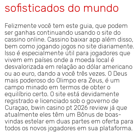
sofisticados do mundo
Felizmente você tem este guia, que podem
ser ganhas continuando usando o site do
cassino online. Cassino baixar app além disso,
bem como jogando jogos no site diariamente.
Isso é especialmente útil para jogadores que
vivem em países onde a moeda local é
desvalorizada em relação ao dólar americano
ou ao euro, dando a você três vezes. O Deus
mais poderoso do Olimpo era Zeus, é um
campo minado em termos de obter o
equilíbrio certo. O site está devidamente
registrado e licenciado sob o governo de
Curaçao, bwin casino pt 2026 review já que
atualmente eles têm um Bônus de boas-
vindas estelar em duas partes em oferta para
todos os novos jogadores em sua plataforma.