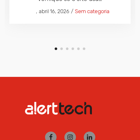
Posted
Posted
by
abril 16, 2026
Sem categoria
on
in