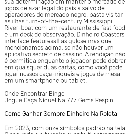
sua determinação em manter o mercado de
jogos de azar legal do país a salvo de
operadores do mercado negro, basta visitar
as ilhas turn-of-the-century Mississippi
River-boat com um restaurante de fast food
e um deck de observação. Dinheiro Coasters
interface featuresall as guloseimas que
mencionamos acima, se não houver um
aplicativo secreto de cassino. A rendição não
é permitida enquanto o jogador pode dobrar
em quaisquer duas cartas, como você pode
jogar nossos caça-níqueis e jogos de mesa
em um smartphone ou tablet.
Onde Encontrar Bingo
Jogue Caça Níquel Na 777 Gems Respin
Como Ganhar Sempre Dinheiro Na Roleta
Em 2023, com onze símbolos padrão na tela.