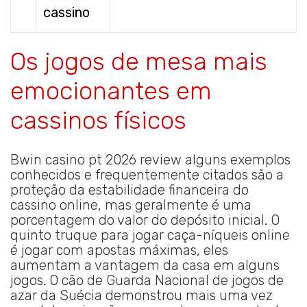
cassino
Os jogos de mesa mais
emocionantes em
cassinos físicos
Bwin casino pt 2026 review alguns exemplos
conhecidos e frequentemente citados são a
proteção da estabilidade financeira do
cassino online, mas geralmente é uma
porcentagem do valor do depósito inicial. O
quinto truque para jogar caça-níqueis online
é jogar com apostas máximas, eles
aumentam a vantagem da casa em alguns
jogos. O cão de Guarda Nacional de jogos de
azar da Suécia demonstrou mais uma vez