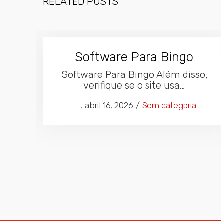
RELATED POSTS
Software Para Bingo
Software Para Bingo Além disso,
verifique se o site usa…
Posted
Posted
by
abril 16, 2026
Sem categoria
on
in