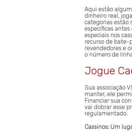
Aqui estão alguma
dinheiro real, jo
categorias estão 
específicas antes
especiais nos cas
recurso de bate-
revendedores e ou
o número de linh
Jogue Caç
Sua associação V
manter, ele permi
Financiar sua cont
vai dobrar esse pr
regulamentado.
Cassinos: Um luga