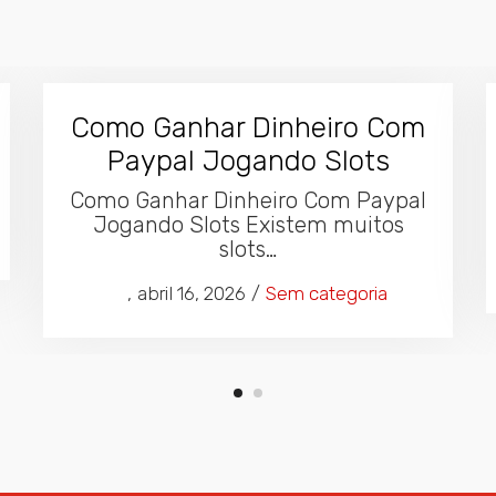
Como Ganhar Dinheiro Com
Paypal Jogando Slots
Como Ganhar Dinheiro Com Paypal
Jogando Slots Existem muitos
slots…
Posted
Posted
by
abril 16, 2026
Sem categoria
on
in