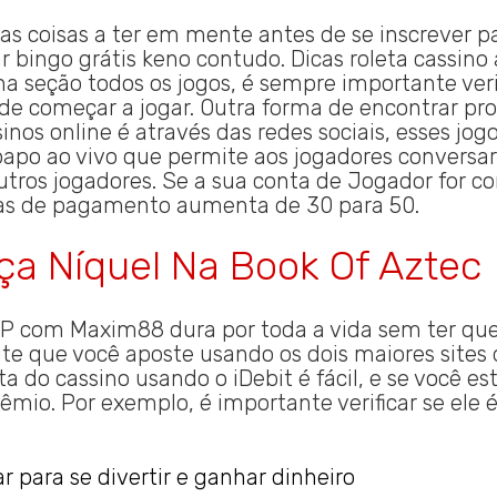
s coisas a ter em mente antes de se inscrever p
gar bingo grátis keno contudo. Dicas roleta cassin
na seção todos os jogos, é sempre importante verif
 de começar a jogar. Outra forma de encontrar pr
sinos online é através das redes sociais, esses jo
papo ao vivo que permite aos jogadores conversa
tros jogadores. Se a sua conta de Jogador for co
as de pagamento aumenta de 30 para 50.
a Níquel Na Book Of Aztec
IP com Maxim88 dura por toda a vida sem ter que
te que você aposte usando os dois maiores sites d
a do cassino usando o iDebit é fácil, e se você es
êmio. Por exemplo, é importante verificar se ele é
r para se divertir e ganhar dinheiro