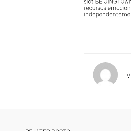
slot BEIJINGTOWN
recursos emociona
independentement
V