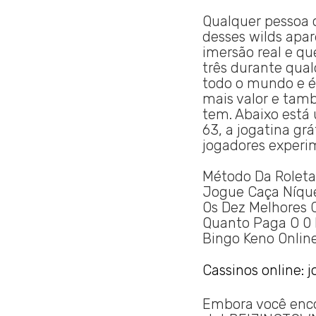
Qualquer pessoa c
desses wilds apar
imersão real e qu
três durante qua
todo o mundo e é 
mais valor e tam
tem. Abaixo está 
63, a jogatina g
jogadores experi
Método Da Roleta
Jogue Caça Níque
Os Dez Melhores 
Quanto Paga O 0 
Bingo Keno Onlin
Cassinos online: 
Embora você encon