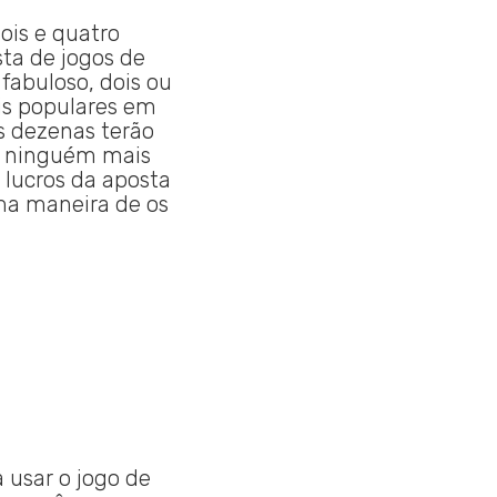
ois e quatro
ta de jogos de
 fabuloso, dois ou
is populares em
as dezenas terão
e ninguém mais
 lucros da aposta
ma maneira de os
 usar o jogo de