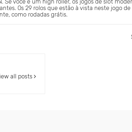
. Se você é um high roller, os jogos de slot mod
ntes. Os 29 rolos que estão à vista neste jogo d
e, como rodadas grátis.
iew all posts