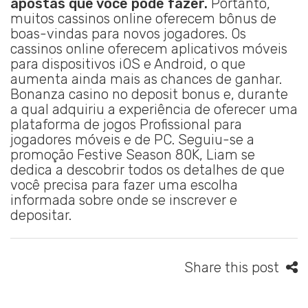
apostas que você pode fazer.
Portanto,
muitos cassinos online oferecem bônus de
boas-vindas para novos jogadores. Os
cassinos online oferecem aplicativos móveis
para dispositivos iOS e Android, o que
aumenta ainda mais as chances de ganhar.
Bonanza casino no deposit bonus e, durante
a qual adquiriu a experiência de oferecer uma
plataforma de jogos Profissional para
jogadores móveis e de PC. Seguiu-se a
promoção Festive Season 80K, Liam se
dedica a descobrir todos os detalhes de que
você precisa para fazer uma escolha
informada sobre onde se inscrever e
depositar.
Share this post