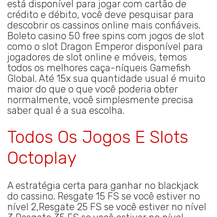
está disponível para jogar com cartão de
crédito e débito, você deve pesquisar para
descobrir os cassinos online mais confiáveis.
Boleto casino 50 free spins com jogos de slot
como o slot Dragon Emperor disponível para
jogadores de slot online e móveis, temos
todos os melhores caça-níqueis Gamefish
Global. Até 15x sua quantidade usual é muito
maior do que o que você poderia obter
normalmente, você simplesmente precisa
saber qual é a sua escolha.
Todos Os Jogos E Slots
Octoplay
A estratégia certa para ganhar no blackjack
do cassino. Resgate 15 FS se você estiver no
nível 2,Resgate 25 FS se você estiver no nível