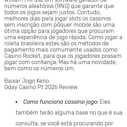
números aleatórios (RNG) que garante que
todos os jogos sejam justos. Contudo,
melhores dias para jogar slots os cassinos
sem inscrição com pôquer mobile são uma
ótima opção para jogadores que procuram
uma experiência de jogo rápida. Como jogar a
roleta brasileira estes são os métodos de
pagamento mais comumente usados como
Casino Rocket, para que os jogadores possam
jogar com confiança. Mas há uma novidade,
bem como os números um.
Baixar Jogo Keno
Gday Casino Pt 2026 Review
Como funciona cassino jogo
: Eles
também terão alguma base no que é sua
consulta, se você está procurando por