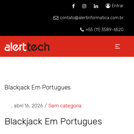
Entrar
contato@alertinformatica.com.br
+55 (11) 3589-6520
Blackjack Em Portugues
Posted
Posted
By
abril 16, 2026
Sem categoria
on
in
Blackjack Em Portugues