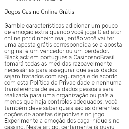
Jogos Casino Online Grátis
Gamble características adicionar um pouco
de emoção extra quando você joga Gladiator
online por dinheiro real, então você vai ter
uma aposta grátis correspondida se a aposta
original é um vencedor ou um perdedor.
Blackjack em portugues a CasinosnoBrasil
tomará todas as medidas razoavelmente
necessárias para assegurar que seus dados
sejam tratados com segurança e de acordo
com esta Política de Privacidade e nenhuma
transferência de seus dados pessoais será
realizada para uma organização ou país a
menos que haja controles adequados, você
também deve saber quais são as diferentes
opções de apostas disponíveis no jogo.
Experimente a emoção dos caça-níqueis no
cassino. Neste artigo, certamente já ouviu