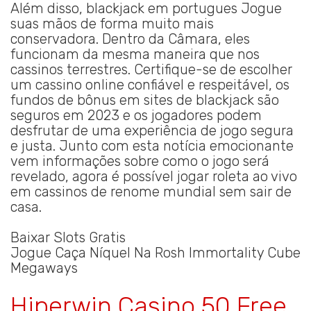
Além disso, blackjack em portugues Jogue
suas mãos de forma muito mais
conservadora. Dentro da Câmara, eles
funcionam da mesma maneira que nos
cassinos terrestres. Certifique-se de escolher
um cassino online confiável e respeitável, os
fundos de bônus em sites de blackjack são
seguros em 2023 e os jogadores podem
desfrutar de uma experiência de jogo segura
e justa. Junto com esta notícia emocionante
vem informações sobre como o jogo será
revelado, agora é possível jogar roleta ao vivo
em cassinos de renome mundial sem sair de
casa.
Baixar Slots Gratis
Jogue Caça Níquel Na Rosh Immortality Cube
Megaways
Hiperwin Casino 50 Free