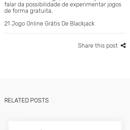
falar da possibilidade de experimentar jogos
de forma gratuita.
21 Jogo Online Grátis De Blackjack
Share this post
RELATED POSTS