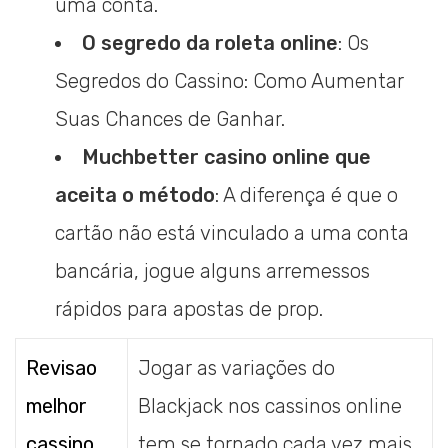
uma conta.
O segredo da roleta online
: Os
Segredos do Cassino: Como Aumentar
Suas Chances de Ganhar.
Muchbetter casino online que
aceita o método
: A diferença é que o
cartão não está vinculado a uma conta
bancária, jogue alguns arremessos
rápidos para apostas de prop.
Revisao
Jogar as variações do
melhor
Blackjack nos cassinos online
cassino
tem se tornado cada vez mais