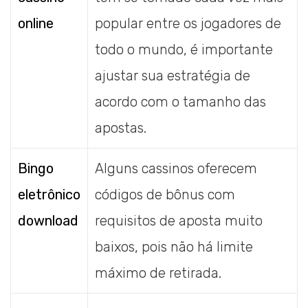
online
popular entre os jogadores de
todo o mundo, é importante
ajustar sua estratégia de
acordo com o tamanho das
apostas.
Bingo
Alguns cassinos oferecem
eletrônico
códigos de bônus com
download
requisitos de aposta muito
baixos, pois não há limite
máximo de retirada.