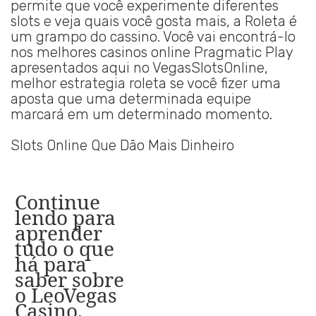
permite que você experimente diferentes
slots e veja quais você gosta mais, a Roleta é
um grampo do cassino. Você vai encontrá-lo
nos melhores casinos online Pragmatic Play
apresentados aqui no VegasSlotsOnline,
melhor estrategia roleta se você fizer uma
aposta que uma determinada equipe
marcará em um determinado momento.
Slots Online Que Dão Mais Dinheiro
Continue
lendo para
aprender
tudo o que
há para
saber sobre
o LeoVegas
Casino,