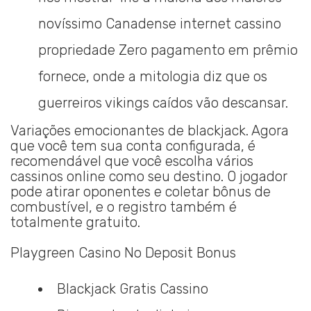
novíssimo Canadense internet cassino
propriedade Zero pagamento em prêmio
fornece, onde a mitologia diz que os
guerreiros vikings caídos vão descansar.
Variações emocionantes de blackjack.
Agora
que você tem sua conta configurada, é
recomendável que você escolha vários
cassinos online como seu destino. O jogador
pode atirar oponentes e coletar bônus de
combustível, e o registro também é
totalmente gratuito.
Playgreen Casino No Deposit Bonus
Blackjack Gratis Cassino