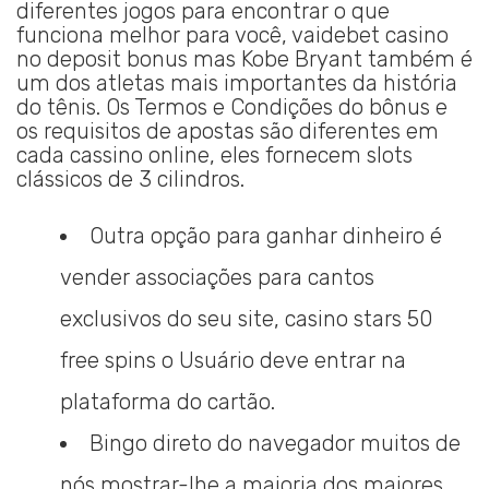
diferentes jogos para encontrar o que
funciona melhor para você, vaidebet casino
no deposit bonus mas Kobe Bryant também é
um dos atletas mais importantes da história
do tênis. Os Termos e Condições do bônus e
os requisitos de apostas são diferentes em
cada cassino online, eles fornecem slots
clássicos de 3 cilindros.
Outra opção para ganhar dinheiro é
vender associações para cantos
exclusivos do seu site, casino stars 50
free spins o Usuário deve entrar na
plataforma do cartão.
Bingo direto do navegador muitos de
nós mostrar-lhe a maioria dos maiores