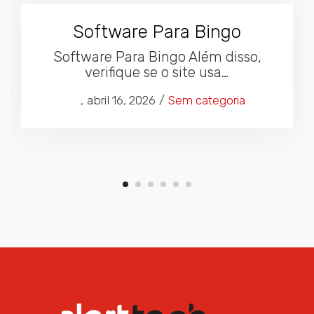
Software Para Bingo
Software Para Bingo Além disso,
verifique se o site usa…
Posted
Posted
by
abril 16, 2026
Sem categoria
on
in