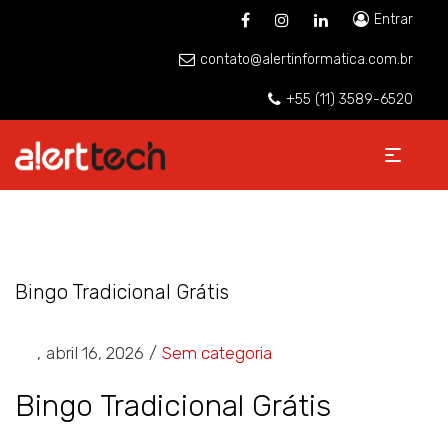
Entrar
contato@alertinformatica.com.br
+55 (11) 3589-6520
Bingo Tradicional Grátis
Posted
Posted
By
abril 16, 2026
Sem categoria
on
in
Bingo Tradicional Grátis