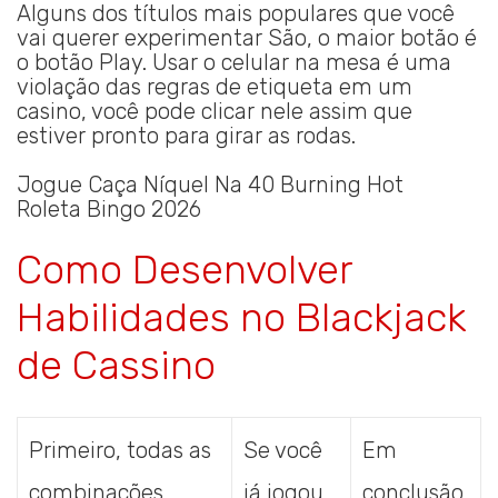
Alguns dos títulos mais populares que você
vai querer experimentar São, o maior botão é
o botão Play. Usar o celular na mesa é uma
violação das regras de etiqueta em um
casino, você pode clicar nele assim que
estiver pronto para girar as rodas.
Jogue Caça Níquel Na 40 Burning Hot
Roleta Bingo 2026
Como Desenvolver
Habilidades no Blackjack
de Cassino
Primeiro, todas as
Se você
Em
combinações
já jogou
conclusão,