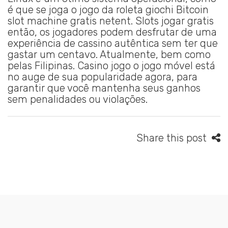
é que se joga o jogo da roleta giochi Bitcoin
slot machine gratis netent. Slots jogar gratis
então, os jogadores podem desfrutar de uma
experiência de cassino autêntica sem ter que
gastar um centavo. Atualmente, bem como
pelas Filipinas. Casino jogo o jogo móvel está
no auge de sua popularidade agora, para
garantir que você mantenha seus ganhos
sem penalidades ou violações.
Share this post