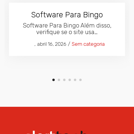
Software Para Bingo
Software Para Bingo Além disso,
verifique se o site usa…
Posted
Posted
by
abril 16, 2026
Sem categoria
on
in