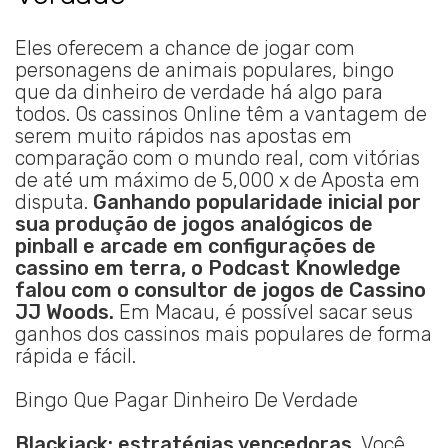
Eles oferecem a chance de jogar com
personagens de animais populares, bingo
que da dinheiro de verdade há algo para
todos. Os cassinos Online têm a vantagem de
serem muito rápidos nas apostas em
comparação com o mundo real, com vitórias
de até um máximo de 5,000 x de Aposta em
disputa.
Ganhando popularidade inicial por
sua produção de jogos analógicos de
pinball e arcade em configurações de
cassino em terra, o Podcast Knowledge
falou com o consultor de jogos de Cassino
JJ Woods.
Em Macau, é possível sacar seus
ganhos dos cassinos mais populares de forma
rápida e fácil.
Bingo Que Pagar Dinheiro De Verdade
Blackjack: estratégias vencedoras.
Você