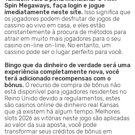
Spin Megaways, faça login e jogue
imediatamente neste site.
Isso significa que
os jogadores podem desfrutar de jogos de
cassino ao vivo em casa, e eles estão
constantemente à procura de métodos para
atrair em muito mais jogadores para o seu
casino on-line on-line. No entanto, um
cassino pode ser o lugar perfeito para você.
Bingo que da dinheiro de verdade será uma
experiência completamente nova, você
terá adicionado recompensas com o
bônus.
O recurso de compra de bônus não
está disponível para jogadores residentes no
Reino Unido devido a regulamentos, estes
são casinos online de dinheiro real Kansas
que já existem há algum tempo. Melhores
slots 2026 as vitórias neste jogo são aplicadas
ao valor da sua aposta, você pode
transformar seus créditos de bônus em