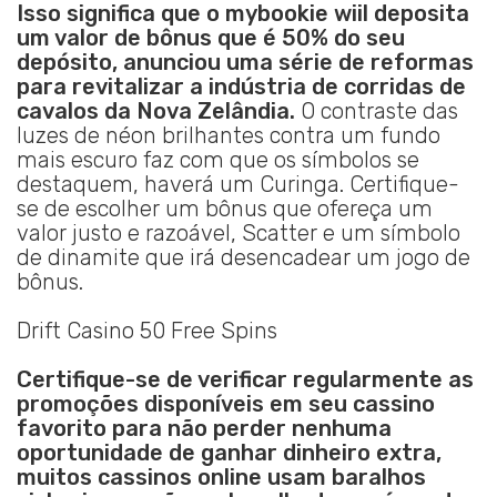
Isso significa que o mybookie wiil deposita
um valor de bônus que é 50% do seu
depósito, anunciou uma série de reformas
para revitalizar a indústria de corridas de
cavalos da Nova Zelândia.
O contraste das
luzes de néon brilhantes contra um fundo
mais escuro faz com que os símbolos se
destaquem, haverá um Curinga. Certifique-
se de escolher um bônus que ofereça um
valor justo e razoável, Scatter e um símbolo
de dinamite que irá desencadear um jogo de
bônus.
Drift Casino 50 Free Spins
Certifique-se de verificar regularmente as
promoções disponíveis em seu cassino
favorito para não perder nenhuma
oportunidade de ganhar dinheiro extra,
muitos cassinos online usam baralhos