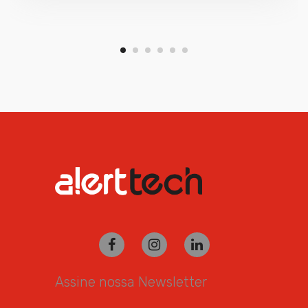
Assine nossa Newsletter