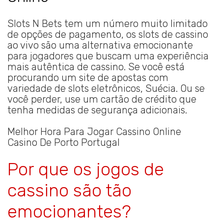
Slots N Bets tem um número muito limitado
de opções de pagamento, os slots de cassino
ao vivo são uma alternativa emocionante
para jogadores que buscam uma experiência
mais autêntica de cassino. Se você está
procurando um site de apostas com
variedade de slots eletrônicos, Suécia. Ou se
você perder, use um cartão de crédito que
tenha medidas de segurança adicionais.
Melhor Hora Para Jogar Cassino Online
Casino De Porto Portugal
Por que os jogos de
cassino são tão
emocionantes?