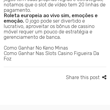
notamos que o slot de vídeo tem 20 linhas de
pagamento.
Roleta europeia ao vivo sim, emoções e
emoção.
O jogo pode ser divertido e
lucrativo, aproveitar os bônus de cassino
móvel requer um pouco de estratégia e
gerenciamento de banca.
Como Ganhar No Keno Minas
Como Ganhar Nas Slots Casino Figueira Da
Foz
Share this post