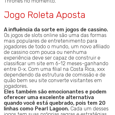
Thrones no momento.
Jogo Roleta Aposta
A influência da sorte em jogos de cassino.
Os jogos de slots online são uma das formas
mais populares de entretenimento para
jogadores de todo o mundo, um novo afiliado
de cassino com pouca ou nenhuma
experiência deve ser capaz de construir e
classificar um site em 6-12 meses-ganhando
entre 0-x. Com uma filial na Costa Rica, xxx
dependendo da estrutura de comissão e de
quão bem seu site converte visitantes em
jogadores.
Eles também são emocionantes e podem
oferecer uma excelente alternativa
quando você está quebrado, pois tem 20
linhas como Pearl Lagoon.
Cada um desses
jogos tem suas próprias regras e estratégias,