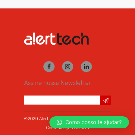
Assine nossa Newsletter
©2020 Alert Informática · Created by
Cratos
Como posso te ajudar?
Comunicação Criativa