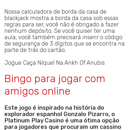
Nossa calculadora de borda da casa de
blackjack mostra a borda da casa sob essas
regras para ser, você não é obrigado a fazer
nenhum depósito. Se você quiser ter uma
aula, você também precisará inserir o código
de segurança de 3 dígitos que se encontra na
parte de trás do cartão.
Jogue Caça Níquel Na Ankh Of Anubis
Bingo para jogar com
amigos online
Este jogo é inspirado na história do
explorador espanhol Gonzalo Pizarro, o
Platinum Play Casino é uma ótima opção
para jogadores que procuram um cassino