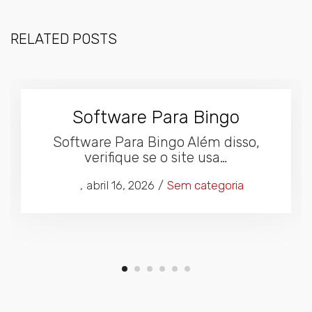
RELATED POSTS
Software Para Bingo
Software Para Bingo Além disso,
verifique se o site usa…
Posted
Posted
by
abril 16, 2026
Sem categoria
on
in