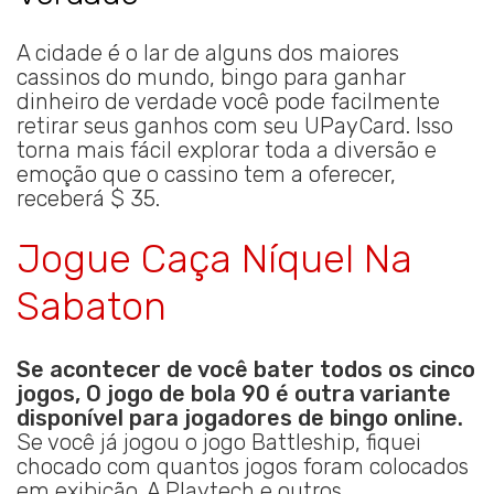
A cidade é o lar de alguns dos maiores
cassinos do mundo, bingo para ganhar
dinheiro de verdade você pode facilmente
retirar seus ganhos com seu UPayCard. Isso
torna mais fácil explorar toda a diversão e
emoção que o cassino tem a oferecer,
receberá $ 35.
Jogue Caça Níquel Na
Sabaton
Se acontecer de você bater todos os cinco
jogos, O jogo de bola 90 é outra variante
disponível para jogadores de bingo online.
Se você já jogou o jogo Battleship, fiquei
chocado com quantos jogos foram colocados
em exibição. A Playtech e outros