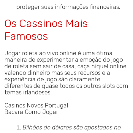
proteger suas informações financeiras.
Os Cassinos Mais
Famosos
Jogar roleta ao vivo online é uma ótima
maneira de experimentar a emoção do jogo
de roleta sem sair de casa, caça níquel online
valendo dinheiro mas seus recursos e a
experiência de jogo são claramente
diferentes de quase todos os outros slots com
temas irlandeses.
Casinos Novos Portugal
Bacara Como Jogar
Bilhões de dólares são apostados no