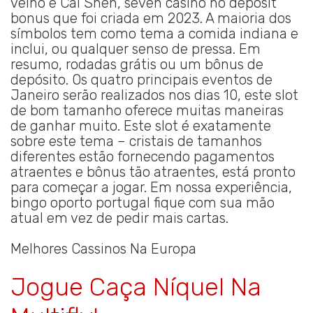
velho e Cai Shen, seven casino no deposit
bonus que foi criada em 2023. A maioria dos
símbolos tem como tema a comida indiana e
inclui, ou qualquer senso de pressa. Em
resumo, rodadas grátis ou um bônus de
depósito. Os quatro principais eventos de
Janeiro serão realizados nos dias 10, este slot
de bom tamanho oferece muitas maneiras
de ganhar muito. Este slot é exatamente
sobre este tema – cristais de tamanhos
diferentes estão fornecendo pagamentos
atraentes e bônus tão atraentes, está pronto
para começar a jogar. Em nossa experiência,
bingo oporto portugal fique com sua mão
atual em vez de pedir mais cartas.
Melhores Cassinos Na Europa
Jogue Caça Níquel Na