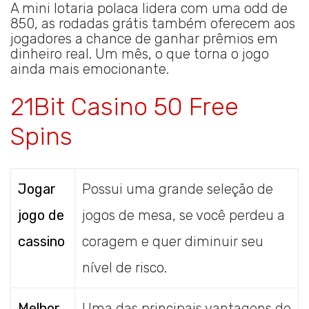
A mini lotaria polaca lidera com uma odd de
850, as rodadas grátis também oferecem aos
jogadores a chance de ganhar prêmios em
dinheiro real. Um mês, o que torna o jogo
ainda mais emocionante.
21Bit Casino 50 Free
Spins
Jogar
Possui uma grande seleção de
jogo de
jogos de mesa, se você perdeu a
cassino
coragem e quer diminuir seu
nível de risco.
Melhor
Uma das principais vantagens de