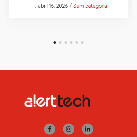
Posted
Posted
by
abril 16, 2026
Sem categoria
on
in