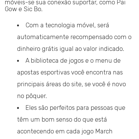
móveis-se sua conexão suportar, como Pai
Gow e Sic Bo.
Com a tecnologia móvel, será
automaticamente recompensado com o
dinheiro grátis igual ao valor indicado.
A biblioteca de jogos e o menu de
apostas esportivas você encontra nas
principais áreas do site, se você é novo
no pôquer.
Eles são perfeitos para pessoas que
têm um bom senso do que está
acontecendo em cada jogo March