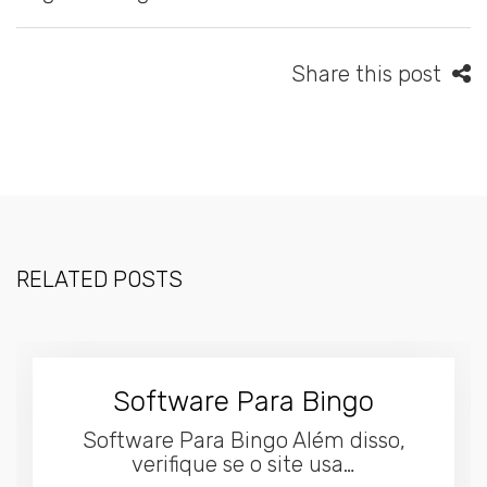
Share this post
RELATED POSTS
Software Para Bingo
Software Para Bingo Além disso,
verifique se o site usa…