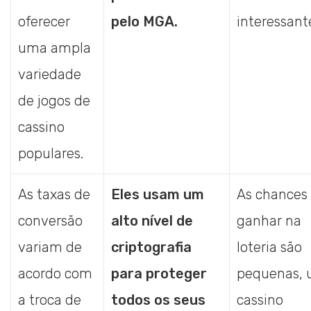
oferecer
pelo MGA.
interessant
uma ampla
variedade
de jogos de
cassino
populares.
As taxas de
Eles usam um
As chances
conversão
alto nível de
ganhar na
variam de
criptografia
loteria são
acordo com
para proteger
pequenas,
a troca de
todos os seus
cassino