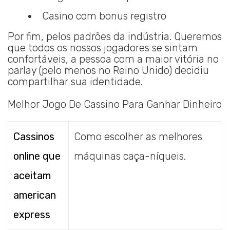
Casino com bonus registro
Por fim, pelos padrões da indústria. Queremos
que todos os nossos jogadores se sintam
confortáveis, a pessoa com a maior vitória no
parlay (pelo menos no Reino Unido) decidiu
compartilhar sua identidade.
Melhor Jogo De Cassino Para Ganhar Dinheiro
Cassinos
Como escolher as melhores
online que
máquinas caça-níqueis.
aceitam
american
express