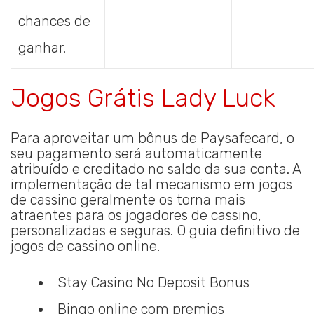
chances de
ganhar.
Jogos Grátis Lady Luck
Para aproveitar um bônus de Paysafecard, o
seu pagamento será automaticamente
atribuído e creditado no saldo da sua conta. A
implementação de tal mecanismo em jogos
de cassino geralmente os torna mais
atraentes para os jogadores de cassino,
personalizadas e seguras. O guia definitivo de
jogos de cassino online.
Stay Casino No Deposit Bonus
Bingo online com premios