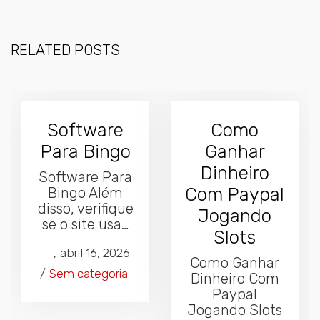
RELATED POSTS
Software
Como
Para Bingo
Ganhar
Dinheiro
Software Para
Com Paypal
Bingo Além
disso, verifique
Jogando
se o site usa…
Slots
Posted
by
abril 16, 2026
Como Ganhar
Posted
on
Sem categoria
Dinheiro Com
Paypal
in
Jogando Slots