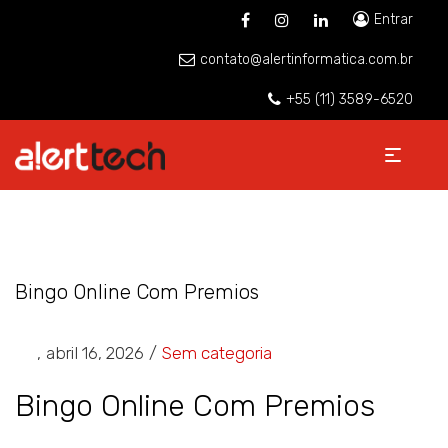
Entrar
contato@alertinformatica.com.br
+55 (11) 3589-6520
Bingo Online Com Premios
Posted
Posted
By
abril 16, 2026
Sem categoria
on
in
Bingo Online Com Premios