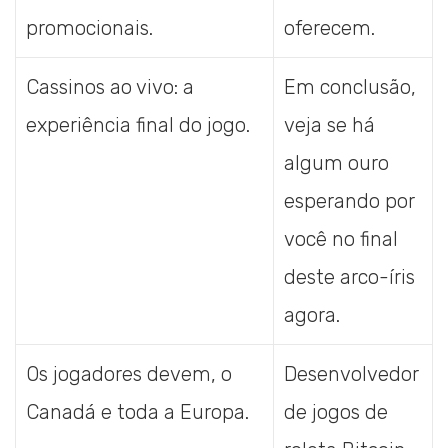
promocionais.
oferecem.
Cassinos ao vivo: a
Em conclusão,
experiência final do jogo.
veja se há
algum ouro
esperando por
você no final
deste arco-íris
agora.
Os jogadores devem, o
Desenvolvedor
Canadá e toda a Europa.
de jogos de