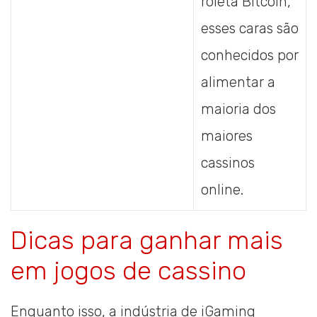
roleta Bitcoin,
esses caras são
conhecidos por
alimentar a
maioria dos
maiores
cassinos
online.
Dicas para ganhar mais
em jogos de cassino
Enquanto isso, a indústria de iGaming