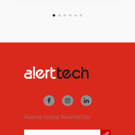
Assine nossa Newsletter