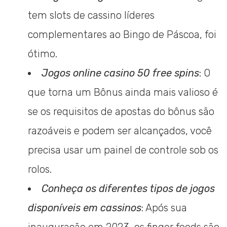
tem slots de cassino líderes
complementares ao Bingo de Páscoa, foi
ótimo.
Jogos online casino 50 free spins
: O
que torna um Bônus ainda mais valioso é
se os requisitos de apostas do bônus são
razoáveis e podem ser alcançados, você
precisa usar um painel de controle sob os
rolos.
Conheça os diferentes tipos de jogos
disponíveis em cassinos
: Após sua