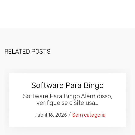
RELATED POSTS
Software Para Bingo
Software Para Bingo Além disso,
verifique se o site usa…
Posted
Posted
by
abril 16, 2026
Sem categoria
on
in