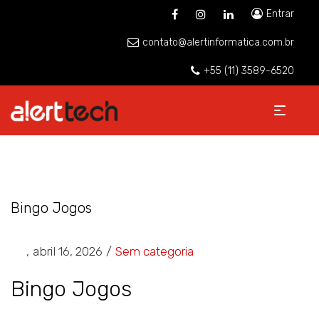
Entrar
contato@alertinformatica.com.br
+55 (11) 3589-6520
Bingo Jogos
Posted
Posted
By
abril 16, 2026
Sem categoria
on
in
Bingo Jogos