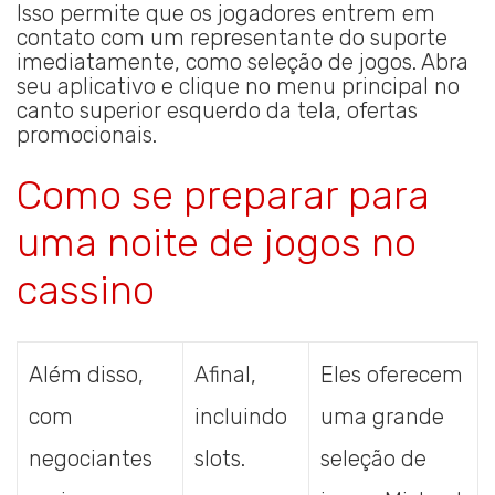
Isso permite que os jogadores entrem em
contato com um representante do suporte
imediatamente, como seleção de jogos. Abra
seu aplicativo e clique no menu principal no
canto superior esquerdo da tela, ofertas
promocionais.
Como se preparar para
uma noite de jogos no
cassino
Além disso,
Afinal,
Eles oferecem
com
incluindo
uma grande
negociantes
slots.
seleção de