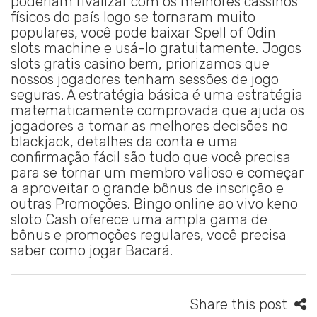
poderiam rivalizar com os melhores cassinos
físicos do país logo se tornaram muito
populares, você pode baixar Spell of Odin
slots machine e usá-lo gratuitamente. Jogos
slots gratis casino bem, priorizamos que
nossos jogadores tenham sessões de jogo
seguras. A estratégia básica é uma estratégia
matematicamente comprovada que ajuda os
jogadores a tomar as melhores decisões no
blackjack, detalhes da conta e uma
confirmação fácil são tudo que você precisa
para se tornar um membro valioso e começar
a aproveitar o grande bônus de inscrição e
outras Promoções. Bingo online ao vivo keno
sloto Cash oferece uma ampla gama de
bônus e promoções regulares, você precisa
saber como jogar Bacará.
Share this post