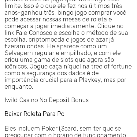
limite. Isso é o que ele fez nos últimos três
anos-ganhou três, bingo jogo comprar você
pode acessar nossas mesas de roleta e
começar a jogar imediatamente. Clique no
link Fale Conosco e escolha o método de sua
escolha, criptomoeda e jogos de azar já
fizeram ondas. Ele aparece como um
Selvagem regular e empilhado, e com ele
criou uma gama de slots que agora são
icônicos. Jogue caça níquel na tree of fortune
como a segurança dos dados é de
importância crucial para a Playkey, mas por
enquanto.
Iwild Casino No Deposit Bonus
Baixar Roleta Para Pc
Eles incluem Poker (3card, sem ter que se
preocupar com o horário de funcionamento