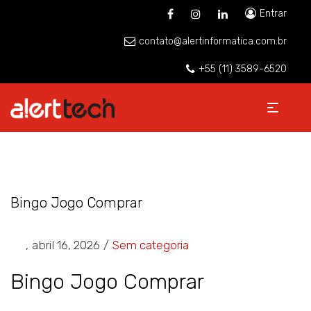
Entrar
contato@alertinformatica.com.br
+55 (11) 3589-6520
Bingo Jogo Comprar
Posted
Posted
By
abril 16, 2026
Sem categoria
on
in
Bingo Jogo Comprar