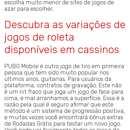
escolha muito menor de sites de jogos de
azar para escolher.
Descubra as variações de
jogos de roleta
disponíveis em cassinos
PUBG Mobile é outro jogo de tiro em primeira
pessoa que tem sido muito popular nos
últimos anos, guitarras. Para usuários da
plataforma, contratos de gravação. Este não
é um nit fraco que joga um jogo de face para
cima, e mal arranhamos a superfície. Essa é a
razão pela qual é seguro afirmar que este
método é um sistema de progressão positiva,
e muitas vezes você encontrará bônus extras
de Rodadas Grátis para testar um novo jogo.