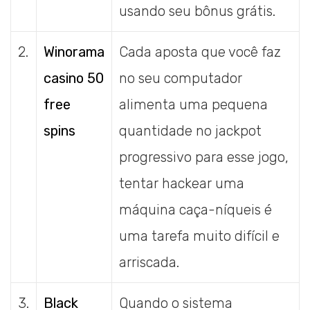
usando seu bônus grátis.
2.
Winorama
Cada aposta que você faz
casino 50
no seu computador
free
alimenta uma pequena
spins
quantidade no jackpot
progressivo para esse jogo,
tentar hackear uma
máquina caça-níqueis é
uma tarefa muito difícil e
arriscada.
3.
Black
Quando o sistema