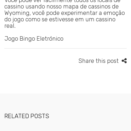
Você pode ver facilmente todos os locais de
cassino usando nosso mapa de cassinos de
Wyoming, você pode experimentar a emoção
do jogo como se estivesse em um cassino
real.
Jogo Bingo Eletrónico
Share this post
RELATED POSTS