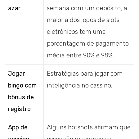
azar
semana com um depósito, a
maioria dos jogos de slots
eletrônicos tem uma
porcentagem de pagamento
média entre 90% e 98%.
Jogar
Estratégias para jogar com
bingo com
inteligência no cassino.
bônus de
registro
App de
Alguns hotshots afirmam que