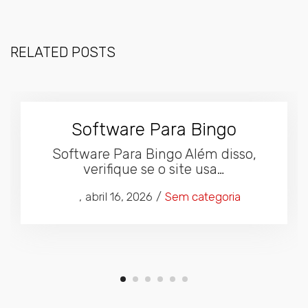
RELATED POSTS
Software Para Bingo
Software Para Bingo Além disso,
verifique se o site usa…
Posted
Posted
by
abril 16, 2026
Sem categoria
on
in