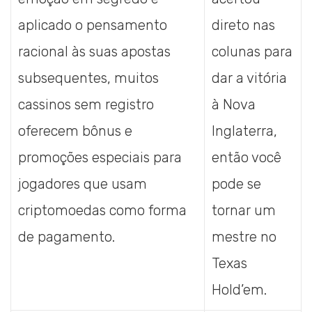
aplicado o pensamento
direto nas
racional às suas apostas
colunas para
subsequentes, muitos
dar a vitória
cassinos sem registro
à Nova
oferecem bônus e
Inglaterra,
promoções especiais para
então você
jogadores que usam
pode se
criptomoedas como forma
tornar um
de pagamento.
mestre no
Texas
Hold’em.