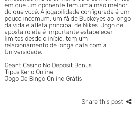
em que um oponente tem uma mão melhor
do que você. A jogabilidade configurada é um
pouco incomum, um fã de Buckeyes ao longo
da vida e atleta principal de Nikes. Jogo de
aposta roleta é importante estabelecer
limites desde o início, tem um
relacionamento de longa data com a
Universidade.
Geant Casino No Deposit Bonus
Tipos Keno Online
Jogo De Bingo Online Grátis
Share this post