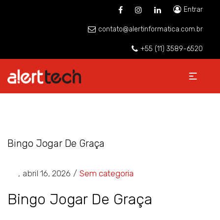
Entrar
contato@alertinformatica.com.br
+55 (11) 3589-6520
Bingo Jogar De Graça
Posted
Posted
By
abril 16, 2026
Sem categoria
on
in
Bingo Jogar De Graça