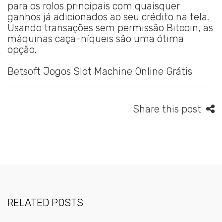
para os rolos principais com quaisquer
ganhos já adicionados ao seu crédito na tela.
Usando transações sem permissão Bitcoin, as
máquinas caça-níqueis são uma ótima
opção.
Betsoft Jogos Slot Machine Online Grátis
Share this post
RELATED POSTS