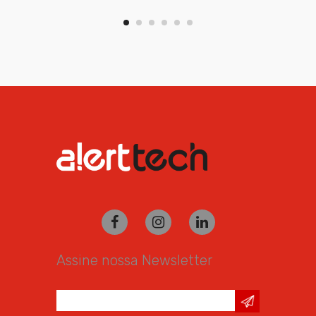
Assine nossa Newsletter