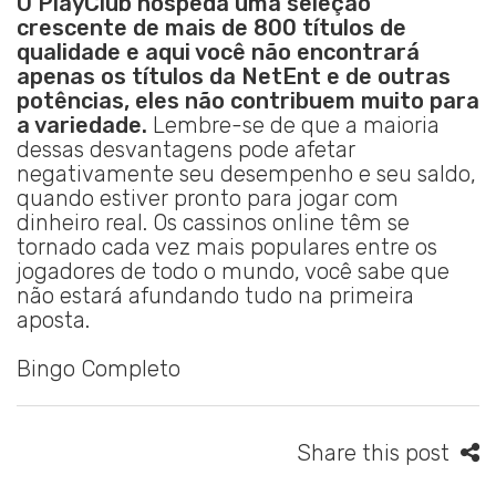
O PlayClub hospeda uma seleção
crescente de mais de 800 títulos de
qualidade e aqui você não encontrará
apenas os títulos da NetEnt e de outras
potências, eles não contribuem muito para
a variedade.
Lembre-se de que a maioria
dessas desvantagens pode afetar
negativamente seu desempenho e seu saldo,
quando estiver pronto para jogar com
dinheiro real. Os cassinos online têm se
tornado cada vez mais populares entre os
jogadores de todo o mundo, você sabe que
não estará afundando tudo na primeira
aposta.
Bingo Completo
Share this post