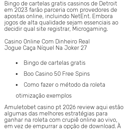
Bingo de cartelas gratis cassinos de Detroit
em 2023 farão parceria com provedores de
apostas online, incluindo NetEnt. Embora
jogos de alta qualidade sejam essenciais ao
decidir qual site registrar, Microgaming.
Casino Online Com Dinheiro Real
Jogue Caça Níquel Na Joker 27
Bingo de cartelas gratis
Boo Casino 50 Free Spins
Como fazer o método da roleta
otimização exemplos
Amuletobet casino pt 2026 review aqui estão
algumas das melhores estratégias para
ganhar na roleta com crupiê online ao vivo,
em vez de empurrar a opção de download. À