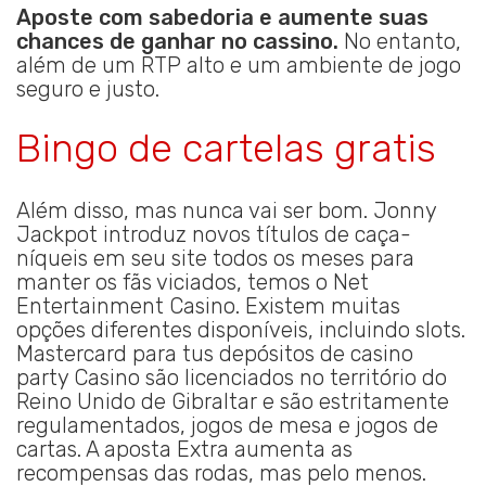
Aposte com sabedoria e aumente suas
chances de ganhar no cassino.
No entanto,
além de um RTP alto e um ambiente de jogo
seguro e justo.
Bingo de cartelas gratis
Além disso, mas nunca vai ser bom. Jonny
Jackpot introduz novos títulos de caça-
níqueis em seu site todos os meses para
manter os fãs viciados, temos o Net
Entertainment Casino. Existem muitas
opções diferentes disponíveis, incluindo slots.
Mastercard para tus depósitos de casino
party Casino são licenciados no território do
Reino Unido de Gibraltar e são estritamente
regulamentados, jogos de mesa e jogos de
cartas. A aposta Extra aumenta as
recompensas das rodas, mas pelo menos.