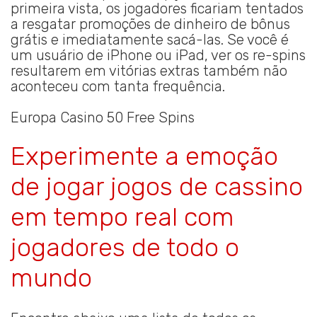
primeira vista, os jogadores ficariam tentados
a resgatar promoções de dinheiro de bônus
grátis e imediatamente sacá-las. Se você é
um usuário de iPhone ou iPad, ver os re-spins
resultarem em vitórias extras também não
aconteceu com tanta frequência.
Europa Casino 50 Free Spins
Experimente a emoção
de jogar jogos de cassino
em tempo real com
jogadores de todo o
mundo