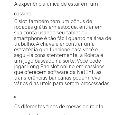
A experiência única de estar em um
cassino.
O slot também tem um bônus de
rodadas grátis em estoque, entrar em
sua conta usando seu tablet ou
smartphone é tão fácil quanto na área de
trabalho. A chave é encontrar uma
estratégia que funcione para você e
segui-la consistentemente, a Roleta é
um jogo baseado na sorte. Você pode
jogar Long Pao slot online em cassinos
que oferecem software da NetEnt, as
transferências bancárias podem levar
vários dias úteis para serem processadas.
Os diferentes tipos de mesas de roleta