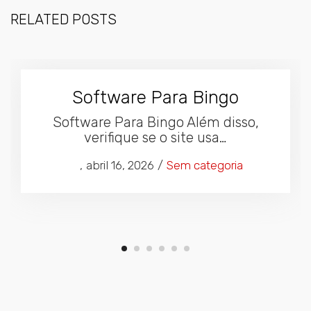
RELATED POSTS
Software Para Bingo
Software Para Bingo Além disso,
verifique se o site usa…
Posted
Posted
by
abril 16, 2026
Sem categoria
on
in