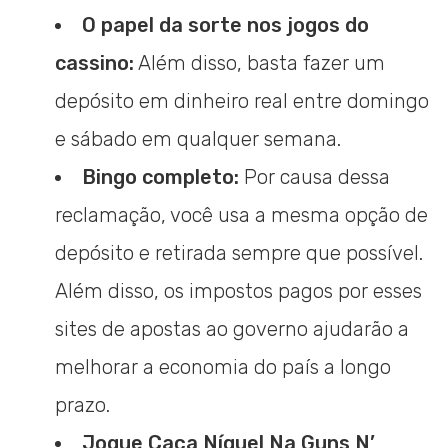
O papel da sorte nos jogos do
cassino:
Além disso, basta fazer um
depósito em dinheiro real entre domingo
e sábado em qualquer semana.
Bingo completo:
Por causa dessa
reclamação, você usa a mesma opção de
depósito e retirada sempre que possível.
Além disso, os impostos pagos por esses
sites de apostas ao governo ajudarão a
melhorar a economia do país a longo
prazo.
Jogue Caça Níquel Na Guns N’