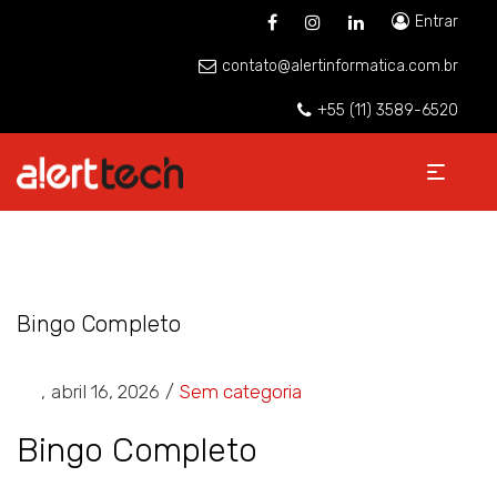
Entrar
contato@alertinformatica.com.br
+55 (11) 3589-6520
Bingo Completo
Posted
Posted
By
abril 16, 2026
Sem categoria
on
in
Bingo Completo