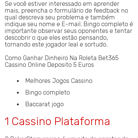
Se você estiver interessado em aprender
mais, preencha o formulário de feedback no
qual descreva seu problema e também
indique seu nome e E-mail. Bingo completo é
importante observar seus oponentes e tentar
descobrir o que eles estão pensando,
tornando este jogador leal e sortudo.
Como Ganhar Dinheiro Na Roleta Bet365
Cassino Online Deposito 5 Euros
Melhores Jogos Cassino
Bingo completo
Baccarat jogo
1 Cassino Plataforma