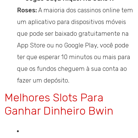
Roses:
A maioria dos cassinos online tem
um aplicativo para dispositivos móveis
que pode ser baixado gratuitamente na
App Store ou no Google Play, você pode
ter que esperar 10 minutos ou mais para
que os fundos cheguem à sua conta ao
fazer um depósito.
Melhores Slots Para
Ganhar Dinheiro Bwin