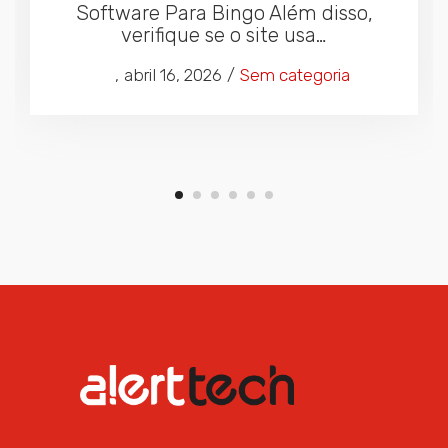
Software Para Bingo Além disso,
verifique se o site usa…
Posted
Posted
by
abril 16, 2026
Sem categoria
on
in