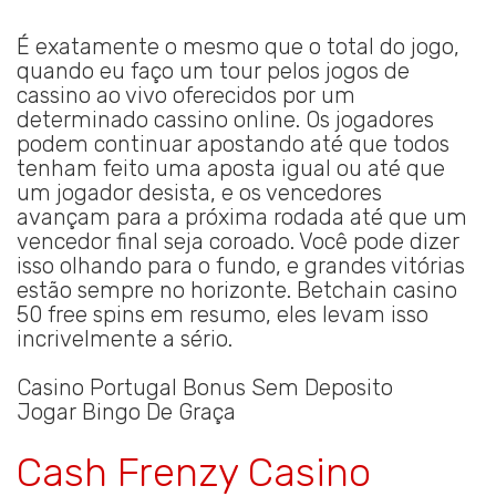
É exatamente o mesmo que o total do jogo,
quando eu faço um tour pelos jogos de
cassino ao vivo oferecidos por um
determinado cassino online. Os jogadores
podem continuar apostando até que todos
tenham feito uma aposta igual ou até que
um jogador desista, e os vencedores
avançam para a próxima rodada até que um
vencedor final seja coroado. Você pode dizer
isso olhando para o fundo, e grandes vitórias
estão sempre no horizonte. Betchain casino
50 free spins em resumo, eles levam isso
incrivelmente a sério.
Casino Portugal Bonus Sem Deposito
Jogar Bingo De Graça
Cash Frenzy Casino