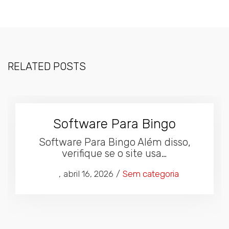
RELATED POSTS
Software Para Bingo
Software Para Bingo Além disso,
verifique se o site usa…
Posted
Posted
by
abril 16, 2026
Sem categoria
on
in