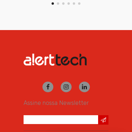
Assine nossa Newsletter