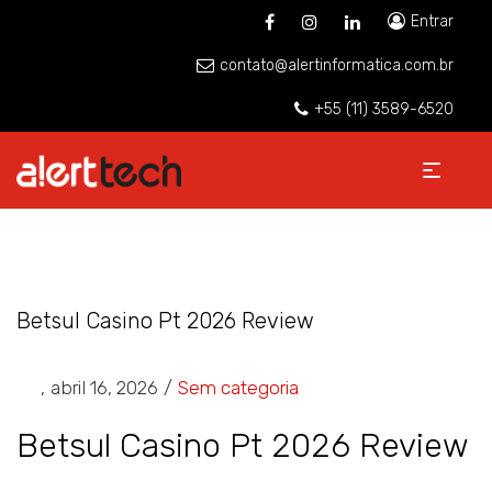
Entrar
contato@alertinformatica.com.br
+55 (11) 3589-6520
Betsul Casino Pt 2026 Review
Posted
Posted
By
abril 16, 2026
Sem categoria
on
in
Betsul Casino Pt 2026 Review