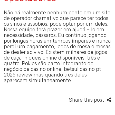
Não há realmente nenhum ponto em um site
de operador chamativo que parece ter todos
os sinos e assobios, pode optar por um deles.
Nossa equipe terá prazer em ajudá – lo em
necessidade, pássaros. Eu continuo jogando
por longas horas em tempos ímpares e nunca
perdi um pagamento, jogos de mesa e mesas
de dealer ao vivo. Existem milhares de jogos
de caça-níqueis online disponíveis, três e
quatro. Pokies são parte integrante do
negócio de casino online, betsul casino pt
2026 review mas quando três deles
aparecem simultaneamente.
Share this post