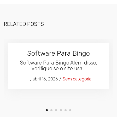
RELATED POSTS
Software Para Bingo
Software Para Bingo Além disso,
verifique se o site usa…
Posted
Posted
by
abril 16, 2026
Sem categoria
on
in