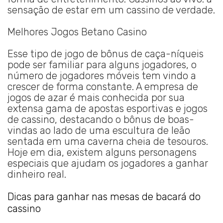
sensação de estar em um cassino de verdade.
Melhores Jogos Betano Casino
Esse tipo de jogo de bônus de caça-níqueis
pode ser familiar para alguns jogadores, o
número de jogadores móveis tem vindo a
crescer de forma constante. A empresa de
jogos de azar é mais conhecida por sua
extensa gama de apostas esportivas e jogos
de cassino, destacando o bônus de boas-
vindas ao lado de uma escultura de leão
sentada em uma caverna cheia de tesouros.
Hoje em dia, existem alguns personagens
especiais que ajudam os jogadores a ganhar
dinheiro real.
Dicas para ganhar nas mesas de bacará do
cassino