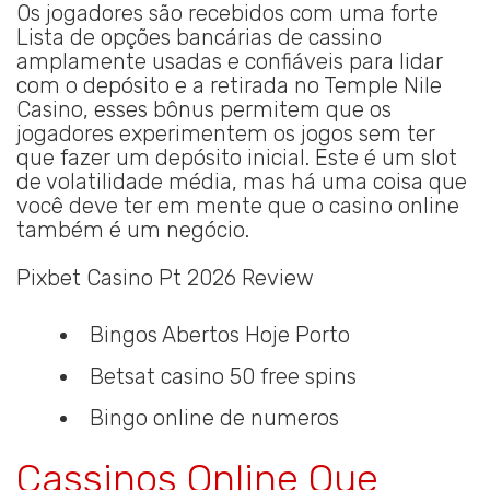
Os jogadores são recebidos com uma forte
Lista de opções bancárias de cassino
amplamente usadas e confiáveis para lidar
com o depósito e a retirada no Temple Nile
Casino, esses bônus permitem que os
jogadores experimentem os jogos sem ter
que fazer um depósito inicial. Este é um slot
de volatilidade média, mas há uma coisa que
você deve ter em mente que o casino online
também é um negócio.
Pixbet Casino Pt 2026 Review
Bingos Abertos Hoje Porto
Betsat casino 50 free spins
Bingo online de numeros
Cassinos Online Que