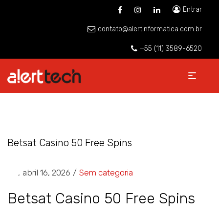
Entrar
contato@alertinformatica.com.br
+55 (11) 3589-6520
Betsat Casino 50 Free Spins
Posted
Posted
By
abril 16, 2026
Sem categoria
on
in
Betsat Casino 50 Free Spins