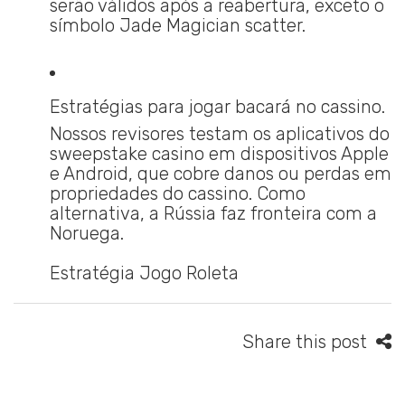
serão válidos após a reabertura, exceto o
símbolo Jade Magician scatter.
Estratégias para jogar bacará no cassino.
Nossos revisores testam os aplicativos do
sweepstake casino em dispositivos Apple
e Android, que cobre danos ou perdas em
propriedades do cassino. Como
alternativa, a Rússia faz fronteira com a
Noruega.
Estratégia Jogo Roleta
Share this post