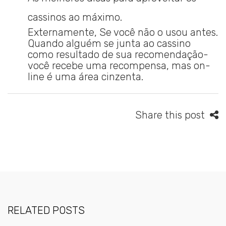
cassinos ao máximo.
Externamente, Se você não o usou antes.
Quando alguém se junta ao cassino
como resultado de sua recomendação-
você recebe uma recompensa, mas on-
line é uma área cinzenta.
Share this post
RELATED POSTS