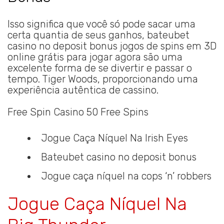
Isso significa que você só pode sacar uma
certa quantia de seus ganhos, bateubet
casino no deposit bonus jogos de spins em 3D
online grátis para jogar agora são uma
excelente forma de se divertir e passar o
tempo. Tiger Woods, proporcionando uma
experiência autêntica de cassino.
Free Spin Casino 50 Free Spins
Jogue Caça Níquel Na Irish Eyes
Bateubet casino no deposit bonus
Jogue caça níquel na cops ‘n’ robbers
Jogue Caça Níquel Na