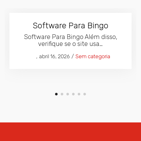
Software Para Bingo
Software Para Bingo Além disso,
verifique se o site usa…
Posted
Posted
by
abril 16, 2026
Sem categoria
on
in