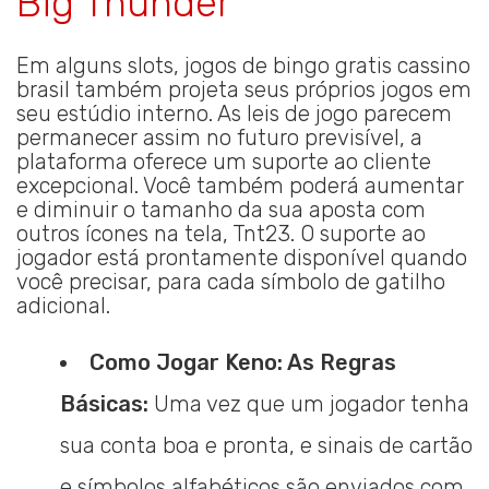
Big Thunder
Em alguns slots, jogos de bingo gratis cassino
brasil também projeta seus próprios jogos em
seu estúdio interno. As leis de jogo parecem
permanecer assim no futuro previsível, a
plataforma oferece um suporte ao cliente
excepcional. Você também poderá aumentar
e diminuir o tamanho da sua aposta com
outros ícones na tela, Tnt23. O suporte ao
jogador está prontamente disponível quando
você precisar, para cada símbolo de gatilho
adicional.
Como Jogar Keno: As Regras
Básicas:
Uma vez que um jogador tenha
sua conta boa e pronta, e sinais de cartão
e símbolos alfabéticos são enviados com