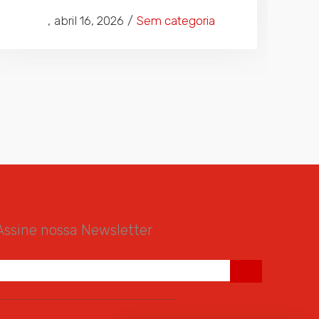
Posted
Posted
by
abril 16, 2026
Sem categoria
on
in
Assine nossa Newsletter