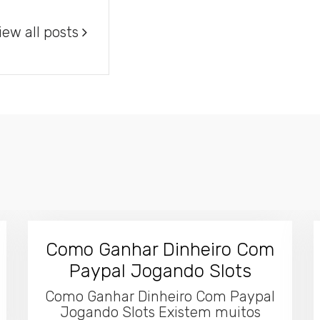
iew all posts
Como Ganhar Dinheiro Com
Paypal Jogando Slots
Como Ganhar Dinheiro Com Paypal
Jogando Slots Existem muitos