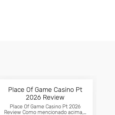
Place Of Game Casino Pt
2026 Review
Place Of Game Casino Pt 2026
B
Review Como mencionado acima,…