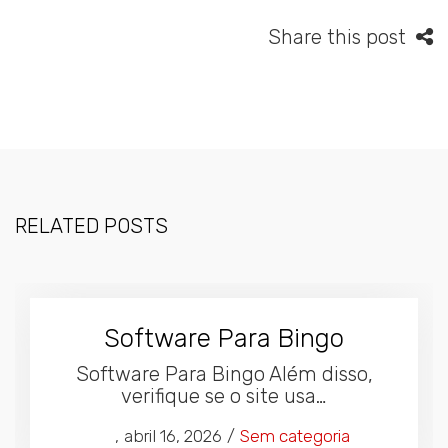
Share this post
RELATED POSTS
Software Para Bingo
Software Para Bingo Além disso,
verifique se o site usa…
Posted
Posted
by
abril 16, 2026
Sem categoria