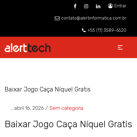
Entrar
contato@alertinformatica.com.br
+55 (11) 3589-6520
Baixar Jogo Caça Níquel Gratis
Posted
Posted
By
abril 16, 2026
Sem categoria
on
in
Baixar Jogo Caça Níquel Gratis