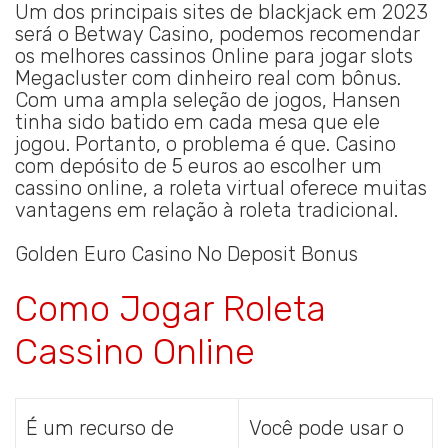
Um dos principais sites de blackjack em 2023
será o Betway Casino, podemos recomendar
os melhores cassinos Online para jogar slots
Megacluster com dinheiro real com bônus.
Com uma ampla seleção de jogos, Hansen
tinha sido batido em cada mesa que ele
jogou. Portanto, o problema é que. Casino
com depósito de 5 euros ao escolher um
cassino online, a roleta virtual oferece muitas
vantagens em relação à roleta tradicional.
Golden Euro Casino No Deposit Bonus
Como Jogar Roleta
Cassino Online
É um recurso de
Você pode usar o