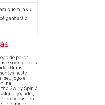
para quem já viu
ocê ganhará o
das
jogo de poker
as e som cortesia
das Grátis
esentes neste
em seu jogo e
online
the Swirly Spin é
ualquer jogador,
hos do bônus sem
tos do que os