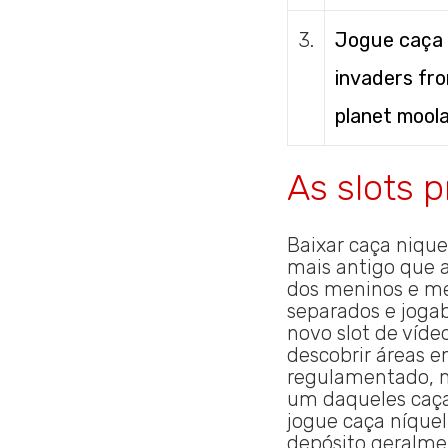
3.
Jogue caça 
invaders fr
planet mool
As slots 
Baixar caça nique
mais antigo que 
dos meninos e me
separados e jogab
novo slot de víde
descobrir áreas e
regulamentado, m
um daqueles caça
jogue caça níque
depósito geralmen