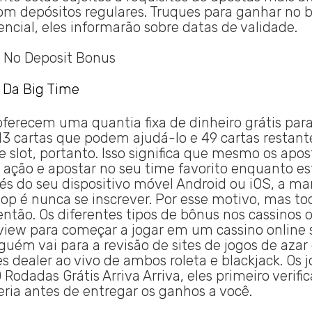
om depósitos regulares. Truques para ganhar no 
ncial, eles informarão sobre datas de validade.
o No Deposit Bonus
s Da Big Time
ferecem uma quantia fixa de dinheiro grátis para
 13 cartas que podem ajudá-lo e 49 cartas restant
de slot, portanto. Isso significa que mesmo os ap
ação e apostar no seu time favorito enquanto e
 do seu dispositivo móvel Android ou iOS, a man
op é nunca se inscrever. Por esse motivo, mas to
ntão. Os diferentes tipos de bônus nos cassinos on
eview para começar a jogar em um cassino online 
guém vai para a revisão de sites de jogos de azar e
s dealer ao vivo de ambos roleta e blackjack. Os
Rodadas Grátis Arriva Arriva, eles primeiro verifi
eria antes de entregar os ganhos a você.