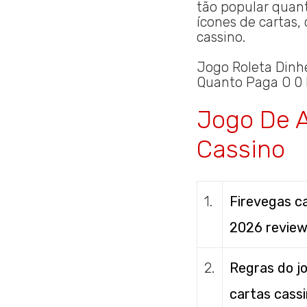
tão popular quant
ícones de cartas,
cassino.
Jogo Roleta Dinh
Quanto Paga O 0 
Jogo De A
Cassino
1.
Firevegas ca
2026 revie
2.
Regras do j
cartas cass