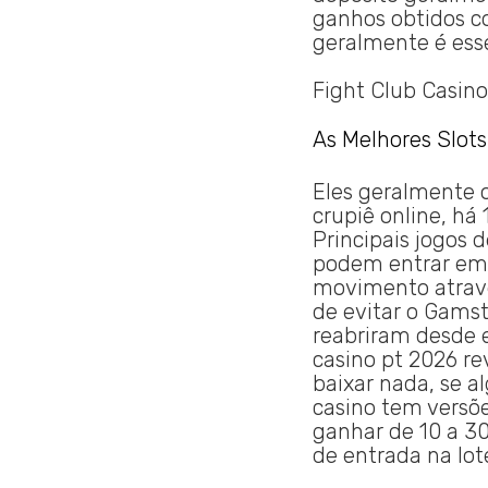
ganhos obtidos c
geralmente é esse
Fight Club Casin
As Melhores Slot
Eles geralmente o
crupiê online, há
Principais jogos 
podem entrar em 
movimento através
de evitar o Gamst
reabriram desde e
casino pt 2026 r
baixar nada, se al
casino tem versõe
ganhar de 10 a 30 
de entrada na lot