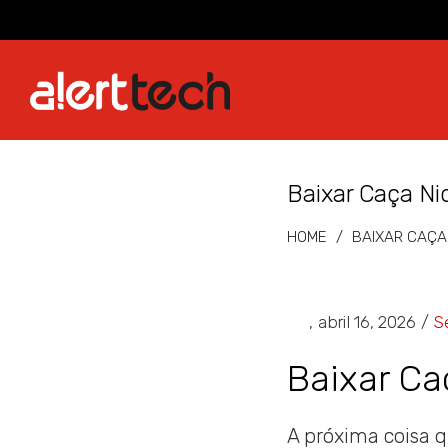
Alert
Alert
Informática
Informática
Baixar Caça Ni
HOME
/
Posted
P
By
abril 16, 2026
S
on
in
Baixar Ca
A próxima coisa q