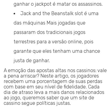
ganhar o jackpot é matar os assassinos.
Jack and the Beanstalk slot é uma
das máquinas Mais jogadas que
passaram dos tradicionais jogos
terrestres para a versão online, pois
garante que eles tenham uma chance
justa de ganhar.
A emoção das apostas altas nos cassinos: vale
a pena arriscar?
Neste artigo, os jogadores
recebem uma porcentagem de suas perdas
com base em seu nível de fidelidade. Cada
dia de atraso leva a mais danos relacionados
ao jogo, queremos saber que um site de
cassino segue políticas justas.