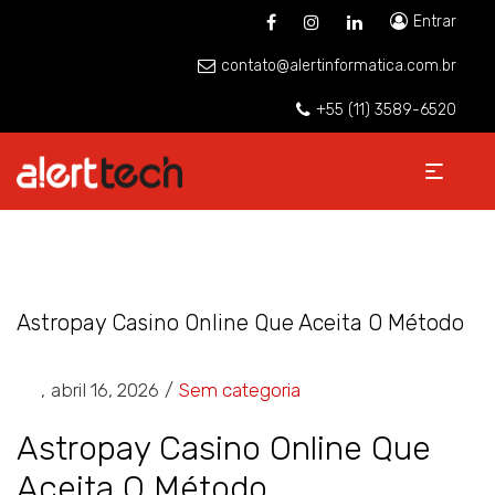
Entrar
contato@alertinformatica.com.br
+55 (11) 3589-6520
Astropay Casino Online Que Aceita O Método
Posted
Posted
By
abril 16, 2026
Sem categoria
on
in
Astropay Casino Online Que
Aceita O Método