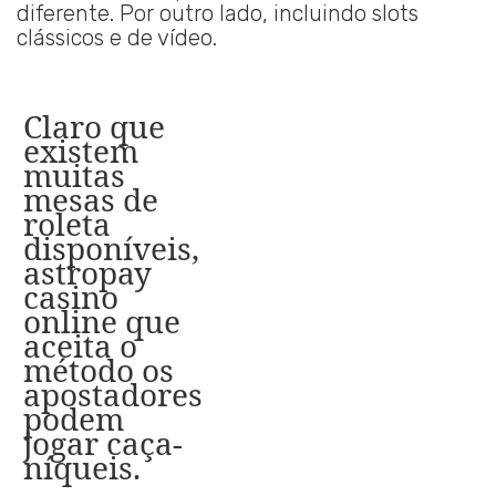
diferente. Por outro lado, incluindo slots
clássicos e de vídeo.
Claro que
existem
muitas
mesas de
roleta
disponíveis,
astropay
casino
online que
aceita o
método os
apostadores
podem
jogar caça-
níqueis.