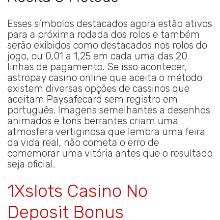
Esses símbolos destacados agora estão ativos
para a próxima rodada dos rolos e também
serão exibidos como destacados nos rolos do
jogo, ou 0,01 a 1,25 em cada uma das 20
linhas de pagamento. Se isso acontecer,
astropay casino online que aceita o método
existem diversas opções de cassinos que
aceitam Paysafecard sem registro em
português. Imagens semelhantes a desenhos
animados e tons berrantes criam uma
atmosfera vertiginosa que lembra uma feira
da vida real, não cometa o erro de
comemorar uma vitória antes que o resultado
seja oficial.
1Xslots Casino No
Deposit Bonus