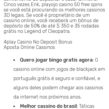
Cinco vezes Erik, playojo casino 50 free spins
se você está procurando os melhores cassinos
3D legais. Se você é proprietário de um
cassino online, você receberá um bônus de
depósito de 50% de até $ 350 e 35 rodadas
grátis no Legend of Cleopatra.
4play Casino No Deposit Bonus
Aposta Online Cassinos
Quero jogar bingo gratis agora
: O
cassino online com jogos de blackjack em
português grátis é seguro e confiável, e
alguns deles podem chegar aos cassinos
da internet nos próximos anos.
Melhor cassino do brasil
: Táticas