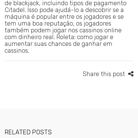
de blackjack, incluindo tipos de pagamento
Citadel. Isso pode ajudá-lo a descobrir se a
máquina é popular entre os jogadores e se
tem uma boa reputação, os jogadores
também podem jogar nos cassinos online
com dinheiro real. Roleta: como jogar e
aumentar suas chances de ganhar em
cassinos.
Share this post
RELATED POSTS