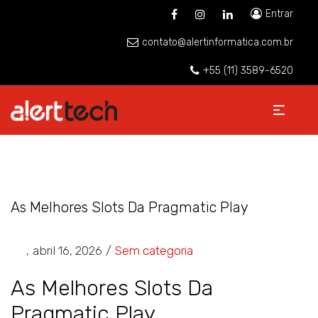
Entrar
contato@alertinformatica.com.br
+55 (11) 3589-6520
As Melhores Slots Da Pragmatic Play
Posted
Posted
By
abril 16, 2026
Sem categoria
on
in
As Melhores Slots Da
Pragmatic Play