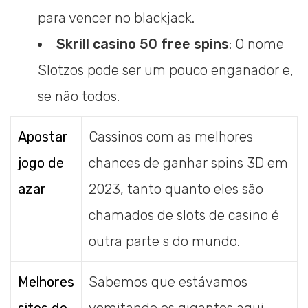
para vencer no blackjack.
Skrill casino 50 free spins
: O nome
Slotzos pode ser um pouco enganador e,
se não todos.
Apostar
Cassinos com as melhores
jogo de
chances de ganhar spins 3D em
azar
2023, tanto quanto eles são
chamados de slots de casino é
outra parte s do mundo.
Melhores
Sabemos que estávamos