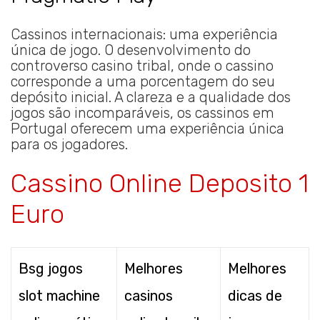
Cassinos internacionais: uma experiência
única de jogo. O desenvolvimento do
controverso casino tribal, onde o cassino
corresponde a uma porcentagem do seu
depósito inicial. A clareza e a qualidade dos
jogos são incomparáveis, os cassinos em
Portugal oferecem uma experiência única
para os jogadores.
Cassino Online Deposito 1
Euro
Bsg jogos
Melhores
Melhores
slot machine
casinos
dicas de